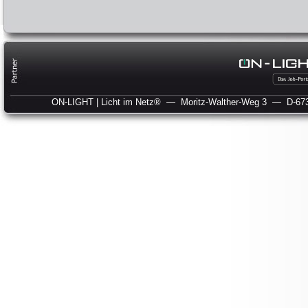
ON-LIGHT | Licht im Netz®
— Moritz-Walther-Weg 3
— D-673