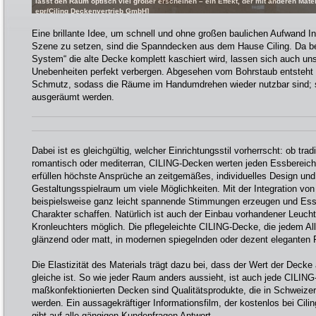
lässt den Raum optisch viel größer erscheinen – ein Effekt, der mit anderen Materia
epr/Ciling Deckenvertrieb GmbH]
Eine brillante Idee, um schnell und ohne großen baulichen Aufwand I
Szene zu setzen, sind die Spanndecken aus dem Hause Ciling. Da b
System“ die alte Decke komplett kaschiert wird, lassen sich auch u
Unebenheiten perfekt verbergen. Abgesehen vom Bohrstaub entsteht 
Schmutz, sodass die Räume im Handumdrehen wieder nutzbar sind; 
ausgeräumt werden.
Dabei ist es gleichgültig, welcher Einrichtungsstil vorherrscht: ob trad
romantisch oder mediterran, CILING-Decken werten jeden Essbereic
erfüllen höchste Ansprüche an zeitgemäßes, individuelles Design und
Gestaltungsspielraum um viele Möglichkeiten. Mit der Integration vo
beispielsweise ganz leicht spannende Stimmungen erzeugen und Es
Charakter schaffen. Natürlich ist auch der Einbau vorhandener Leucht
Kronleuchters möglich. Die pflegeleichte CILING-Decke, die jedem Allt
glänzend oder matt, in modernen spiegelnden oder dezent eleganten 
Die Elastizität des Materials trägt dazu bei, dass der Wert der Deck
gleiche ist. So wie jeder Raum anders aussieht, ist auch jede CILING
maßkonfektionierten Decken sind Qualitätsprodukte, die in Schweizer 
werden. Ein aussagekräftiger Informationsfilm, der kostenlos bei Cili
gibt auf alle gängigen Kundenfragen Antwort.