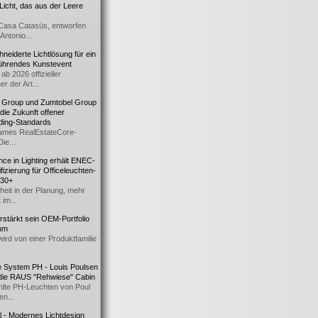
icht, das aus der Leere
Casa Catasüs, entworfen
Antonio...
eiderte Lichtlösung für ein
führendes Kunstevent
ab 2026 offizieller
er der Art...
t Group und Zumtobel Group
 die Zukunft offener
ding-Standards
mes RealEstateCore-
Die...
ce in Lighting erhält ENEC-
fizierung für Officeleuchten-
730+
heit in der Planung, mehr
 im...
erstärkt sein OEM-Portfolio
ium
wird von einer Produktfamilie
e System PH - Louis Poulsen
 die RAUS "Rehwiese" Cabin
lte PH-Leuchten von Poul
n...
al - Modernes Lichtdesign