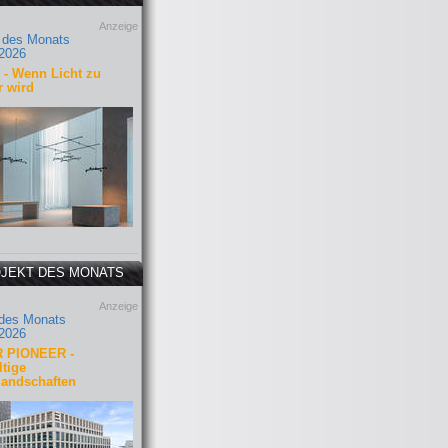
Anzeige
 des Monats
2026
- Wenn Licht zu
r wird
JEKT DES MONATS
Anzeige
 des Monats
2026
 PIONEER -
tige
landschaften