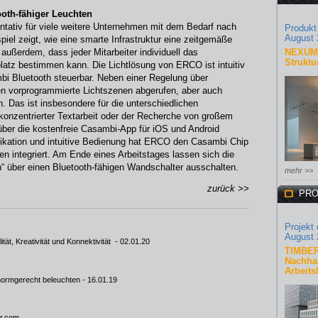
ooth-fähiger Leuchten
entativ für viele weitere Unternehmen mit dem Bedarf nach
Produkt
August 
piel zeigt, wie eine smarte Infrastruktur eine zeitgemäße
ßerdem, dass jeder Mitarbeiter individuell das
NEXUM 
Struktu
atz bestimmen kann. Die Lichtlösung von ERCO ist intuitiv
bi Bluetooth steuerbar. Neben einer Regelung über
n vorprogrammierte Lichtszenen abgerufen, aber auch
 Das ist insbesondere für die unterschiedlichen
nzentrierter Textarbeit oder der Recherche von großem
 über die kostenfreie Casambi-App für iOS und Android
ikation und intuitive Bedienung hat ERCO den Casambi Chip
en integriert. Am Ende eines Arbeitstages lassen sich die
h“ über einen Bluetooth-fähigen Wandschalter ausschalten.
mehr >>
zurück >>
PRO
Projekt
August 
tät, Kreativität und Konnektivität
- 02.01.20
TIMBER
Nachhal
Arbeits
 normgerecht beleuchten
- 16.01.19
r.com