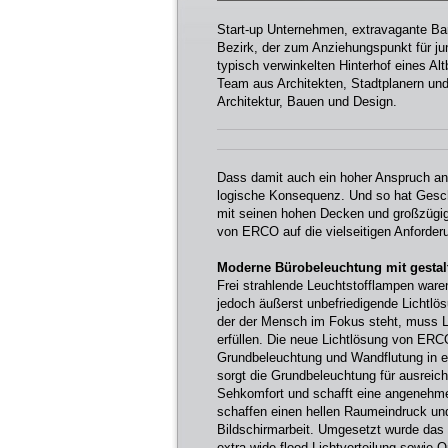
Start-up Unternehmen, extravagante Bars
Bezirk, der zum Anziehungspunkt für jun
typisch verwinkelten Hinterhof eines A
Team aus Architekten, Stadtplanern un
Architektur, Bauen und Design.
Dass damit auch ein hoher Anspruch an 
logische Konsequenz. Und so hat Geschä
mit seinen hohen Decken und großzügig
von ERCO auf die vielseitigen Anforder
Moderne Bürobeleuchtung mit gestalt
Frei strahlende Leuchtstofflampen waren 
jedoch äußerst unbefriedigende Lichtlös
der der Mensch im Fokus steht, muss L
erfüllen. Die neue Lichtlösung von ERC
Grundbeleuchtung und Wandflutung in 
sorgt die Grundbeleuchtung für ausreich
Sehkomfort und schafft eine angenehme
schaffen einen hellen Raumeindruck und
Bildschirmarbeit. Umgesetzt wurde das 
extra wide flood Lichtverteilung sowie O