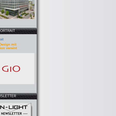
PORTRAIT
ait
Design mit
ion vereint
SLETTER