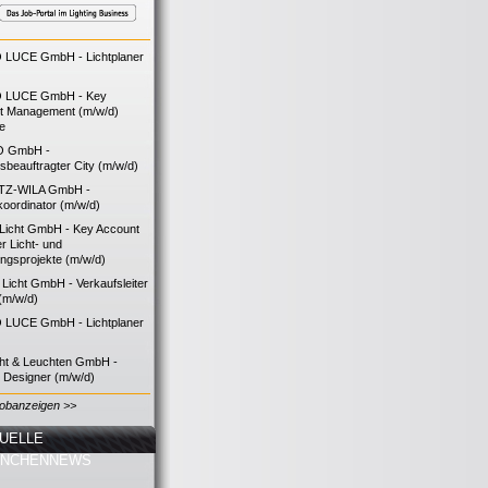
LUCE GmbH - Lichtplaner
 LUCE GmbH - Key
t Management (m/w/d)
ie
O GmbH -
bsbeauftragter City (m/w/d)
TZ-WILA GmbH -
koordinator (m/w/d)
icht GmbH - Key Account
 Licht- und
ngsprojekte (m/w/d)
icht GmbH - Verkaufsleiter
(m/w/d)
LUCE GmbH - Lichtplaner
cht & Leuchten GmbH -
g Designer (m/w/d)
Jobanzeigen >>
UELLE
ANCHENNEWS