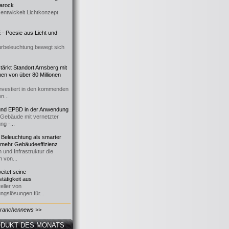
 Barock
entwickelt Lichtkonzept
- Poesie aus Licht und
urbeleuchtung bewegt sich
ärkt Standort Arnsberg mit
onen von über 80 Millionen
nvestiert in den kommenden
n...
d EPBD in der Anwendung
e Gebäude mit vernetzter
ng -...
 Beleuchtung als smarter
 mehr Gebäudeeffizienz
 und Infrastruktur die
n von...
itet seine
tätigkeit aus
eller von
ngslösungen für...
Branchennews >>
DUKT DES MONATS