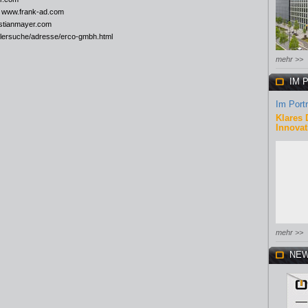
-
www.frank-ad.com
tianmayer.com
ellersuche/adresse/erco-gmbh.html
mehr >>
IM 
Im Portr
Klares 
Innovat
mehr >>
NEW