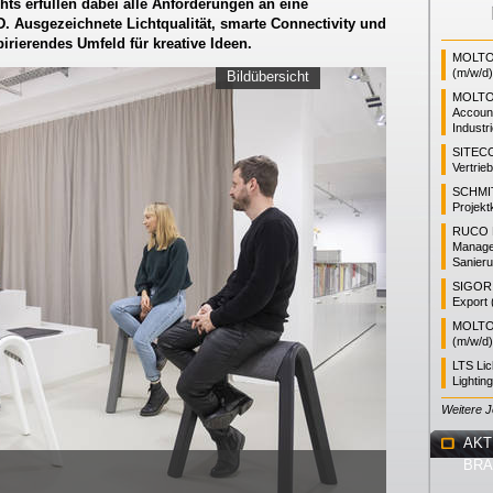
ts erfüllen dabei alle Anforderungen an eine
 Ausgezeichnete Lichtqualität, smarte Connectivity und
spirierendes Umfeld für kreative Ideen.
MOLTO 
(m/w/d)
Bildübersicht
MOLTO
Accoun
Industr
SITEC
Vertrie
SCHMI
Projekt
RUCO L
Manager
Sanieru
SIGOR L
Export 
MOLTO 
(m/w/d)
LTS Li
Lightin
Weitere 
AKT
BR