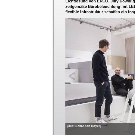
Lichtlösung von ERCO. Jilly Downligh
zeitgemäße Bürobeleuchtung mit LED.
flexible Infrastruktur schaffen ein in
[Bild: Sebastian Mayer]