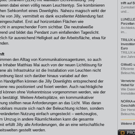
trifft auf
ieren dabei einen völlig neuen Leuchtentyp. Sie kombinieren
Zumtobel 
 hohen Sehkomfort eines Downlights. Nahezu magisch wirkt der
und...
läche von Jilly, vermittelt es dank exzellenter Abblendung fast
LUNELLE 
eingeschaltet. Erst auf horizontalen Flächen wie
Porzellan
icht in ansprechender Form sichtbar. Die neutralweiße
Architekt
ierend und bildet das Pendant zum einfallenden Tageslicht.
im...
ich für ausreichend Helligkeit auf der Arbeitsfläche, etwa für
TRILUX st
unden.
Investiti
Euro
TRILUX i
nft
drei Jahre
estimmen den Alltag von Kommunikationsagenturen, so auch
te Inhaber Matthias Mai auch von der neuen Lichtlösung für
GModG un
Effizient
e als Infrastruktur ist die Installation von Leuchten nicht
Beleuchtu
ordnung lässt sich darüber hinaus variabel auf den
n Handgriffen können die Jilly Downlights entsprechend der
Vernetzte
Hebel für
iene neu positioniert und fixiert werden. Auch nachträgliche
Wie Daten
nd können ohne Vorkenntnisse vorgenommen werden, wie der
Immobilie
 bestätigt. Weitere Arbeitsplätze, ein kommunikativer
NORKA we
nung stellten neue Anforderungen an das Licht. Was daran
Geschäfts
obiliars musste sich nach der Beleuchtung richten, sondern
Der Herst
veränderten Nutzung einfach umgesteckt – werkzeuglos,
Beleuchtu
em Umzug in andere Räumlichkeiten kann die gesamte
Weitere 
rfüllt Jilly alle Anforderungen, die an eine wirtschaftliche
beitswelten gestellt werden.
PRO