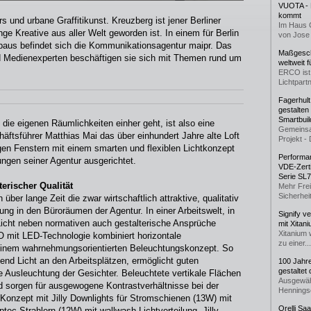
VUOTA - L
kommt
 und urbane Graffitikunst. Kreuzberg ist jener Berliner
Im Haus 
ge Kreative aus aller Welt geworden ist. In einem für Berlin
von Jose 
ltbaus befindet sich die Kommunikationsagentur maipr. Das
Maßgeschn
d Medienexperten beschäftigen sie sich mit Themen rund um
weltweit 
ERCO ist 
Lichtpartn
Fagerhul
gestalten
Smartbuil
die eigenen Räumlichkeiten einher geht, ist also eine
Gemeinsa
ftsführer Matthias Mai das über einhundert Jahre alte Loft
Projekt - 
en Fenstern mit einem smarten und flexiblen Lichtkonzept
Performan
ungen seiner Agentur ausgerichtet.
VDE-Zerti
Serie SL
erischer Qualität
Mehr Frei
Sicherheit
über lange Zeit die zwar wirtschaftlich attraktive, qualitativ
ung in den Büroräumen der Agentur. In einer Arbeitswelt, in
Signify v
icht neben normativen auch gestalterische Ansprüche
mit Xitan
Xitanium 
O mit LED-Technologie kombiniert horizontale
zu einer...
einem wahrnehmungsorientierten Beleuchtungskonzept. So
end Licht an den Arbeitsplätzen, ermöglicht guten
100 Jahr
gestaltet
 Ausleuchtung der Gesichter. Beleuchtete vertikale Flächen
Ausgewäh
 sorgen für ausgewogene Kontrastverhältnisse bei der
Henningse
Konzept mit Jilly Downlights für Stromschienen (13W) mit
Orelli Sa
ptec Strahlern (12W) mit wallwash Lichtverteilung. Jilly