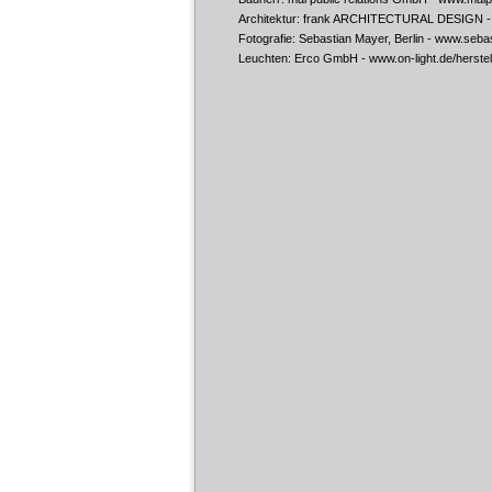
Architektur: frank ARCHITECTURAL DESIGN 
Fotografie: Sebastian Mayer, Berlin -
www.sebas
Leuchten: Erco GmbH -
www.on-light.de/herst