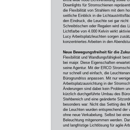
Downlights für Stromschienen repräsent
die Flexibilität von Strahlern mit dem
seitliche Einblick in die Lichtaustrittsf
den Eindruck, die Leuchte sei gar nicht 
Schreibtischen oder Regalen wird das L
Lichtfarbe von 4.000 Kelvin wirkt aktiv
Lucy Arbeitsplatzleuchten sorgen zusätzl
konzentriertes Arbeiten in den Abendst
Neue Bewegungsfreiheit für die Zuku
Flexibilität und Wandlungsfähigkeit b
bei maipr. Diese Eigenschaften erwarte
seine Agentur. Mit der ERCO Stromschien
nur schnell und einfach, die Leuchtenan
Bürogrundriss anpassen. Mit nur wenige
Arbeitsplatzausrichtung in der Stromsch
Änderungen sind dabei kein Problem u
kürzlich durchgeführte Umbau des Büros
Stehbereich und eine geänderte Sitzord
besonders war: Nicht das Setting des M
die Leuchten wurden entsprechend der 
ohne neue Verkabelung. Selbst bei ein
Beleuchtung mitgenommen werden. Damit e
und langfristige Lichtlösung für agile Ar