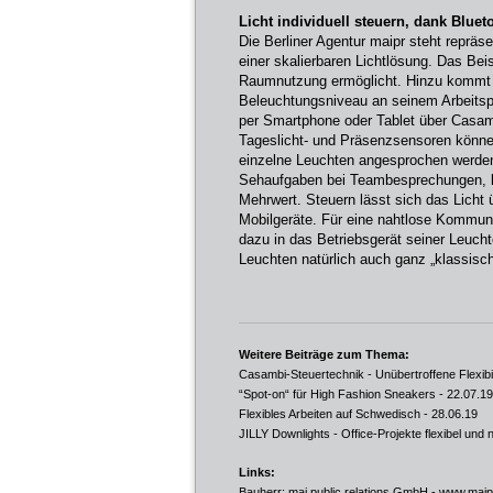
Licht individuell steuern, dank Bluet
Die Berliner Agentur maipr steht repräs
einer skalierbaren Lichtlösung. Das Beis
Raumnutzung ermöglicht. Hinzu kommt au
Beleuchtungsniveau an seinem Arbeitspl
per Smartphone oder Tablet über Casam
Tageslicht- und Präsenzsensoren könne
einzelne Leuchten angesprochen werden.
Sehaufgaben bei Teambesprechungen, ko
Mehrwert. Steuern lässt sich das Licht
Mobilgeräte. Für eine nahtlose Kommun
dazu in das Betriebsgerät seiner Leucht
Leuchten natürlich auch ganz „klassisc
Weitere Beiträge zum Thema:
Casambi-Steuertechnik - Unübertroffene Flexibili
“Spot-on“ für High Fashion Sneakers
- 22.07.19
Flexibles Arbeiten auf Schwedisch
- 28.06.19
JILLY Downlights - Office-Projekte flexibel und
Links:
Bauherr: mai public relations GmbH -
www.maip