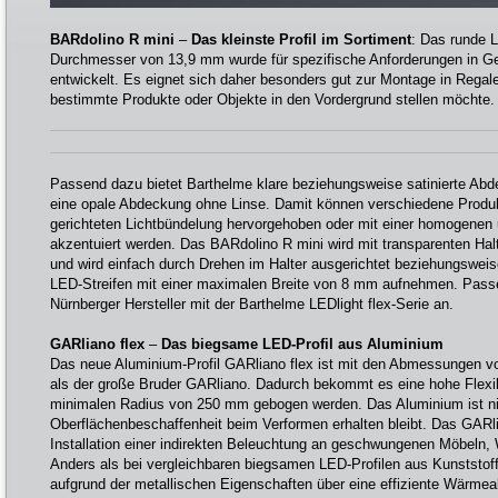
BARdolino R mini
–
Das kleinste Profil im Sortiment
: Das runde L
Durchmesser von 13,9 mm wurde für spezifische Anforderungen in G
entwickelt. Es eignet sich daher besonders gut zur Montage in Regal
bestimmte Produkte oder Objekte in den Vordergrund stellen möchte.
Passend dazu bietet Barthelme klare beziehungsweise satinierte Abd
eine opale Abdeckung ohne Linse. Damit können verschiedene Produk
gerichteten Lichtbündelung hervorgehoben oder mit einer homogenen 
akzentuiert werden. Das BARdolino R mini wird mit transparenten Halt
und wird einfach durch Drehen im Halter ausgerichtet beziehungsweise
LED-Streifen mit einer maximalen Breite von 8 mm aufnehmen. Passe
Nürnberger Hersteller mit der Barthelme LEDlight flex-Serie an.
GARliano flex
–
Das biegsame LED-Profil aus Aluminium
Das neue Aluminium-Profil GARliano flex ist mit den Abmessungen v
als der große Bruder GARliano. Dadurch bekommt es eine hohe Flexib
minimalen Radius von 250 mm gebogen werden. Das Aluminium ist nic
Oberflächenbeschaffenheit beim Verformen erhalten bleibt. Das GARlian
Installation einer indirekten Beleuchtung an geschwungenen Möbeln,
Anders als bei vergleichbaren biegsamen LED-Profilen aus Kunststoff
aufgrund der metallischen Eigenschaften über eine effiziente Wärmeab