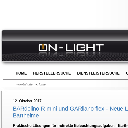
HOME
HERSTELLERSUCHE
DIENSTLEISTERSUCHE
>
on-light.de
>
Home
12. Oktober 2017
BARdolino R mini und GARliano flex - Neue L
Barthelme
Praktische Lösungen für indirekte Beleuchtungsaufgaben - Barth