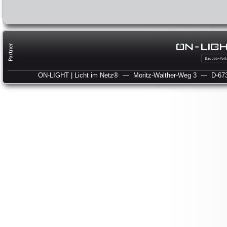
ON-LIGHT | Licht im Netz®
— Moritz-Walther-Weg 3
— D-673