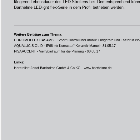
längeren Lebensdauer des LED-Streifens bei. Dementsprechend könne
Barthelme LEDlight flex-Serie in dem Profil betrieben werden.
Weitere Beiträge zum Thema:
CHROMOFLEX CASAMBI - Smart Control über mobile Endgeräte und Taster in ei
AQUALUC S:OLID - IP68 mit Kunststoff-Keramik-Mantel
- 31.05.17
PISA ACCENT - Viel Spielraum für die Planung
- 08.05.17
Links:
Hersteller: Josef Barthelme GmbH & Co.KG -
www.barthelme.de