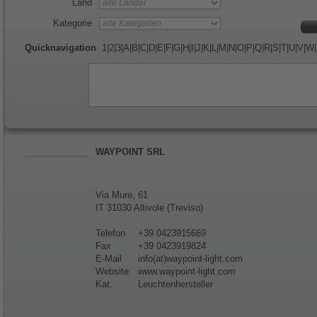
Land
Kategorie
Quicknavigation
1
|
2
|
3
|
A
|
B
|
C
|
D
|
E
|
F
|
G
|
H
|
I
|
J
|
K
|
L
|
M
|
N
|
O
|
P
|
Q
|
R
|
S
|
T
|
U
|
V
|
W
|
WAYPOINT SRL
Via Mure, 61
IT 31030 Altivole (Treviso)
Telefon
+39 0423915669
Fax
+39 0423919824
E-Mail
info(at)waypoint-light.com
Website
www.waypoint-light.com
Kat.
Leuchtenhersteller