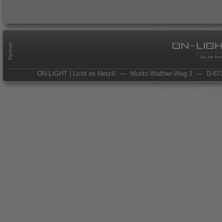
ON-LIGHT | Licht im Netz®
— Moritz-Walther-Weg 3
— D-673