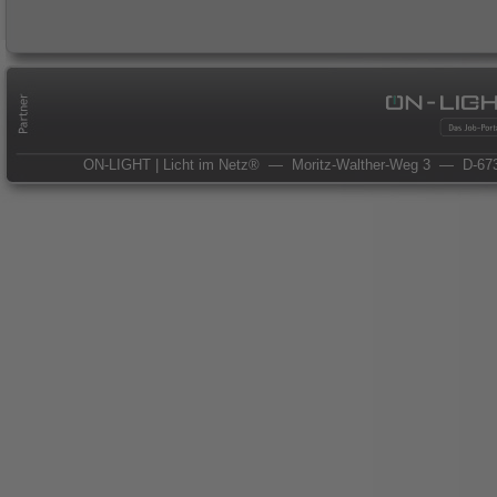
ON-LIGHT | Licht im Netz®
— Moritz-Walther-Weg 3
— D-673