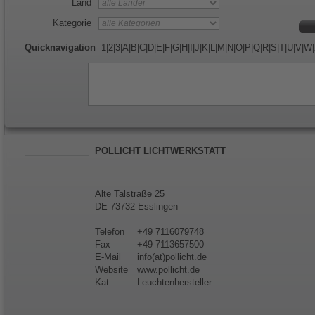
Land
Kategorie
Quicknavigation
1
|
2
|
3
|
A
|
B
|
C
|
D
|
E
|
F
|
G
|
H
|
I
|
J
|
K
|
L
|
M
|
N
|
O
|
P
|
Q
|
R
|
S
|
T
|
U
|
V
|
W
|
POLLICHT LICHTWERKSTATT
Alte Talstraße 25
DE 73732 Esslingen
Telefon
+49 7116079748
Fax
+49 7113657500
E-Mail
info(at)pollicht.de
Website
www.pollicht.de
Kat.
Leuchtenhersteller