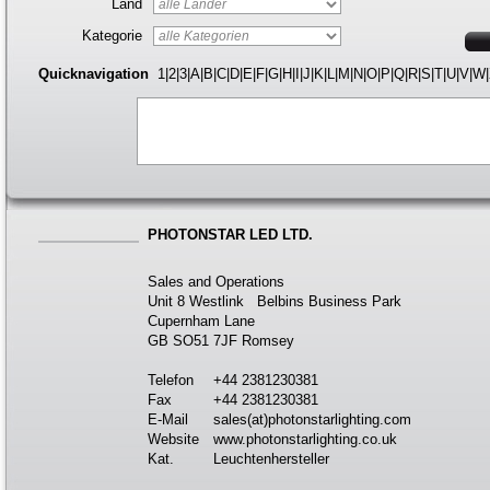
Land
Kategorie
Quicknavigation
1
|
2
|
3
|
A
|
B
|
C
|
D
|
E
|
F
|
G
|
H
|
I
|
J
|
K
|
L
|
M
|
N
|
O
|
P
|
Q
|
R
|
S
|
T
|
U
|
V
|
W
|
PHOTONSTAR LED LTD.
Sales and Operations
Unit 8 Westlink Belbins Business Park
Cupernham Lane
GB SO51 7JF Romsey
Telefon
+44 2381230381
Fax
+44 2381230381
E-Mail
sales(at)photonstarlighting.com
Website
www.photonstarlighting.co.uk
Kat.
Leuchtenhersteller