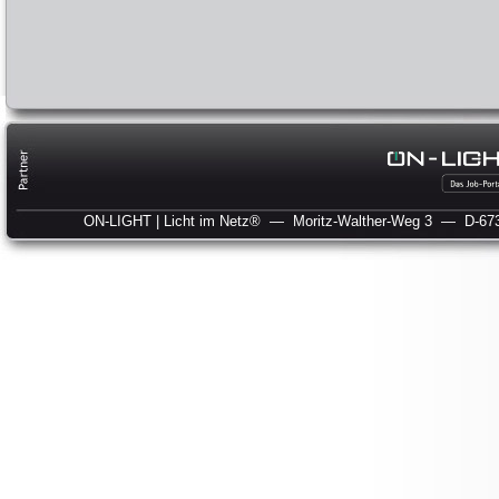
ON-LIGHT | Licht im Netz®
— Moritz-Walther-Weg 3
— D-673