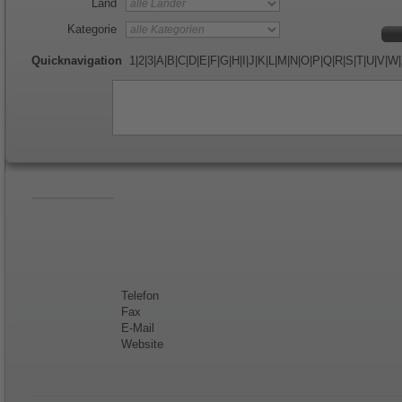
Land
Kategorie
Quicknavigation
1
|
2
|
3
|
A
|
B
|
C
|
D
|
E
|
F
|
G
|
H
|
I
|
J
|
K
|
L
|
M
|
N
|
O
|
P
|
Q
|
R
|
S
|
T
|
U
|
V
|
W
|
Telefon
Fax
E-Mail
Website