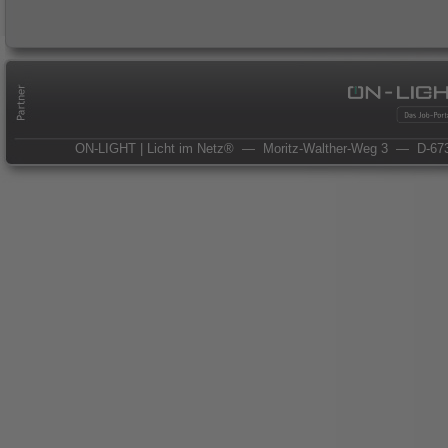
ON-LIGHT | Licht im Netz®
— Moritz-Walther-Weg 3
— D-673