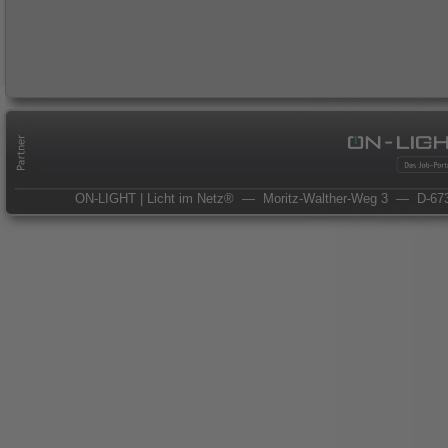
ON-LIGHT | Licht im Netz®
— Moritz-Walther-Weg 3
— D-673