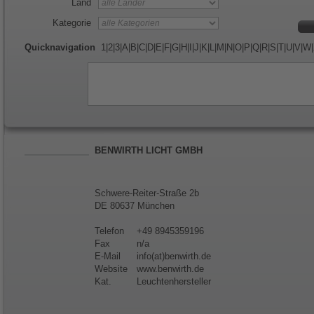
Land
Kategorie
Quicknavigation
1
|
2
|
3
|
A
|
B
|
C
|
D
|
E
|
F
|
G
|
H
|
I
|
J
|
K
|
L
|
M
|
N
|
O
|
P
|
Q
|
R
|
S
|
T
|
U
|
V
|
W
|
BENWIRTH LICHT GMBH
Schwere-Reiter-Straße 2b
DE 80637 München
Telefon
+49 8945359196
Fax
n/a
E-Mail
info(at)benwirth.de
Website
www.benwirth.de
Kat.
Leuchtenhersteller