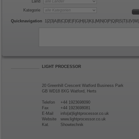
Land
Kategorie
Quicknavigation
1
|
2
|
3
|
A
|
B
|
C
|
D
|
E
|
F
|
G
|
H
|
I
|
J
|
K
|
L
|
M
|
N
|
O
|
P
|
Q
|
R
|
S
|
T
|
U
|
V
|
W
|
LIGHT PROCESSOR
20 Greenhill Crescent Watford Business Park
GB WD18 8XG Watford, Herts
Telefon
+44 1923698090
Fax
+44 1923698081
E-Mail
info(at)lightprocessor.co.uk
Website
www.lightprocessor.co.uk
Kat.
Showtechnik