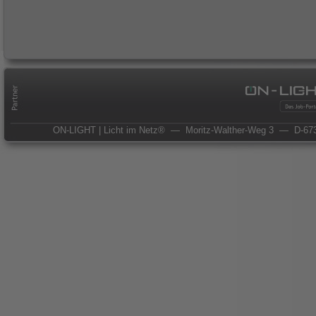
ON-LIGHT | Licht im Netz®
— Moritz-Walther-Weg 3
— D-673