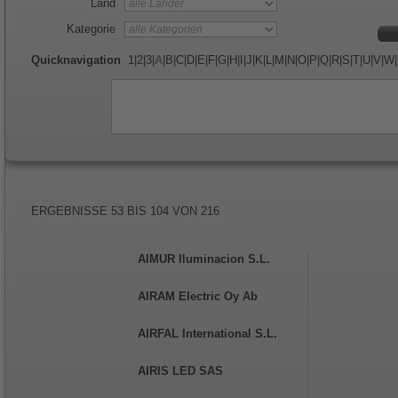
Land
Kategorie
Quicknavigation
1
|
2
|
3
|
A
|
B
|
C
|
D
|
E
|
F
|
G
|
H
|
I
|
J
|
K
|
L
|
M
|
N
|
O
|
P
|
Q
|
R
|
S
|
T
|
U
|
V
|
W
|
ERGEBNISSE
53
BIS
104
VON
216
AIMUR Iluminacion S.L.
AIRAM Electric Oy Ab
AIRFAL International S.L.
AIRIS LED SAS