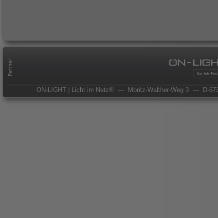
ON-LIGHT | Licht im Netz®
— Moritz-Walther-Weg 3
— D-673