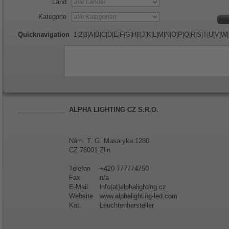
Land
Kategorie
Quicknavigation
1
|
2
|
3
|
A
|
B
|
C
|
D
|
E
|
F
|
G
|
H
|
I
|
J
|
K
|
L
|
M
|
N
|
O
|
P
|
Q
|
R
|
S
|
T
|
U
|
V
|
W
|
ALPHA LIGHTING CZ S.R.O.
Nám. T. G. Masaryka 1280
CZ 76001 Zlin
Telefon
+420 777774750
Fax
n/a
E-Mail
info(at)alphalighting.cz
Website
www.alphalighting-led.com
Kat.
Leuchtenhersteller