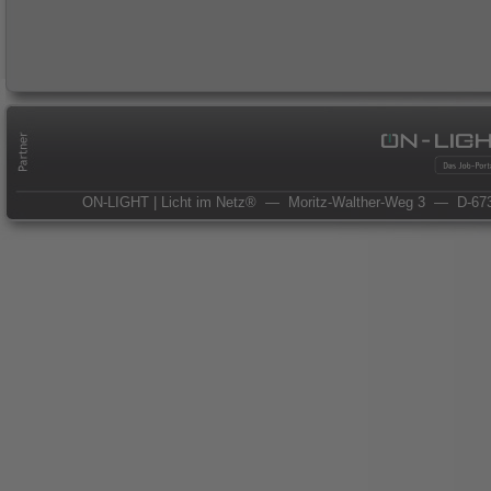
ON-LIGHT | Licht im Netz®
— Moritz-Walther-Weg 3
— D-673