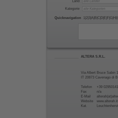
Land
Kategorie
Quicknavigation
1
|
2
|
3
|
A
|
B
|
C
|
D
|
E
|
F
|
G
|
H
|
I
ALTERA S.R.L.
Via Albert Bruce Sabin 
IT 20873 Cavenago di B
Telefon
+39 0295014
Fax
n/a
E-Mail
alterah(at)alte
Website
www.alterah.it
Kat.
Leuchtenherst