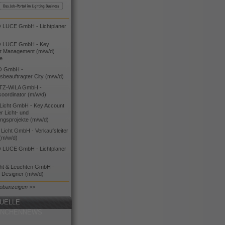
LUCE GmbH - Lichtplaner
 LUCE GmbH - Key
t Management (m/w/d)
ie
O GmbH -
bsbeauftragter City (m/w/d)
TZ-WILA GmbH -
koordinator (m/w/d)
icht GmbH - Key Account
 Licht- und
ngsprojekte (m/w/d)
icht GmbH - Verkaufsleiter
(m/w/d)
LUCE GmbH - Lichtplaner
cht & Leuchten GmbH -
g Designer (m/w/d)
Jobanzeigen >>
UELLE
ANCHENNEWS