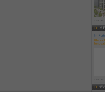
mehr >>
IM 
Im Portr
Klares 
Innovat
mehr >>
NEW