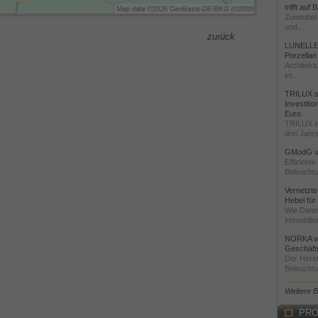
trifft auf
Zumtobel 
und...
zurück
LUNELLE 
Porzellan
Architekt
im...
TRILUX st
Investiti
Euro
TRILUX i
drei Jahre
GModG un
Effizient
Beleuchtu
Vernetzte
Hebel für
Wie Daten
Immobilie
NORKA we
Geschäfts
Der Herst
Beleuchtu
Weitere 
PRO