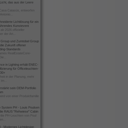
icht, das aus der Leere
Casa Catasüs, entworfen
Antonio...
eiderte Lichtlösung für ein
führendes Kunstevent
ab 2026 offizieller
er der Art...
t Group und Zumtobel Group
 die Zukunft offener
ding-Standards
mes RealEstateCore-
Die...
ce in Lighting erhält ENEC-
fizierung für Officeleuchten-
730+
heit in der Planung, mehr
 im...
erstärkt sein OEM-Portfolio
ium
wird von einer Produktfamilie
e System PH - Louis Poulsen
 die RAUS "Rehwiese" Cabin
lte PH-Leuchten von Poul
n...
al - Modernes Lichtdesign