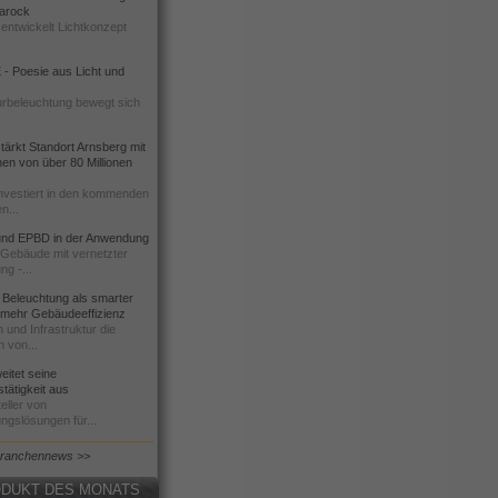
 Barock
entwickelt Lichtkonzept
- Poesie aus Licht und
urbeleuchtung bewegt sich
ärkt Standort Arnsberg mit
onen von über 80 Millionen
nvestiert in den kommenden
n...
d EPBD in der Anwendung
e Gebäude mit vernetzter
ng -...
 Beleuchtung als smarter
 mehr Gebäudeeffizienz
 und Infrastruktur die
n von...
itet seine
tätigkeit aus
eller von
ngslösungen für...
Branchennews >>
DUKT DES MONATS