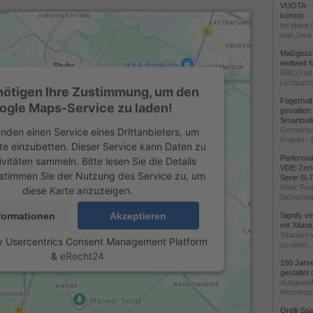
VUOTA - L
kommt
Im Haus 
von Jose 
Maßgeschn
weltweit 
ERCO ist 
Lichtpartn
nötigen Ihre Zustimmung, um den
Fagerhul
ogle Maps-Service zu laden!
gestalten
Smartbuil
nden einen Service eines Drittanbieters, um
Gemeinsa
Projekt - 
te einzubetten. Dieser Service kann Daten zu
Performan
ivitäten sammeln. Bitte lesen Sie die Details
VDE-Zerti
stimmen Sie der Nutzung des Service zu, um
Serie SL
Mehr Frei
diese Karte anzuzeigen.
Sicherheit
formationen
Akzeptieren
Signify v
mit Xitan
Xitanium 
y
Usercentrics Consent Management Platform
zu einer...
&
eRecht24
100 Jahr
gestaltet
Ausgewäh
Henningse
Orelli Sa