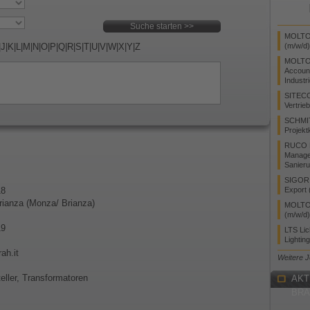
MOLTO 
|
J
|
K
|
L
|
M
|
N
|
O
|
P
|
Q
|
R
|
S
|
T
|
U
|
V
|
W
|
X
|
Y
|
Z
(m/w/d)
MOLTO
Accoun
Industr
SITEC
Vertrie
SCHMI
Projekt
RUCO L
Manager
Sanieru
SIGOR L
18
Export 
rianza (Monza/ Brianza)
MOLTO 
(m/w/d)
19
LTS Li
Lightin
rah.it
Weitere 
eller, Transformatoren
AKT
BR