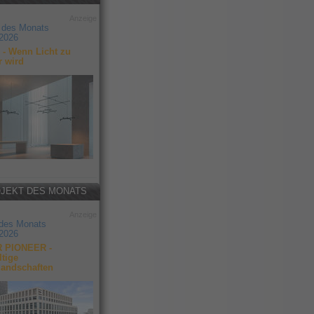
Anzeige
 des Monats
2026
- Wenn Licht zu
r wird
JEKT DES MONATS
Anzeige
 des Monats
2026
 PIONEER -
tige
landschaften