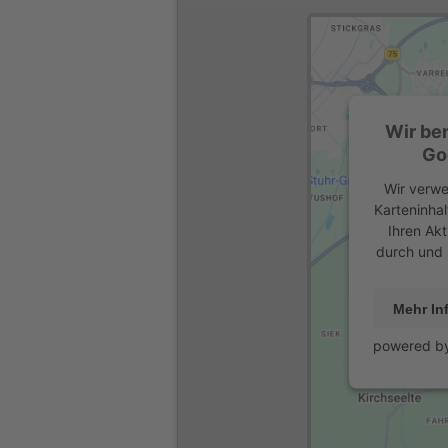
Wir be
Go
Wir verwe
Karteninhal
Ihren Akt
durch und 
Mehr In
powered b