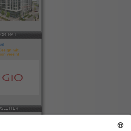
PORTRAIT
ait
Design mit
ion vereint
SLETTER