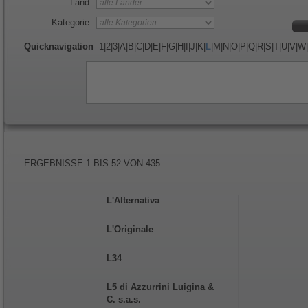
Land
Kategorie
Quicknavigation
1
|
2
|
3
|
A
|
B
|
C
|
D
|
E
|
F
|
G
|
H
|
I
|
J
|
K
|
L
|
M
|
N
|
O
|
P
|
Q
|
R
|
S
|
T
|
U
|
V
|
W
|
ERGEBNISSE
1
BIS
52
VON
435
L'Alternativa
L'Originale
L34
L5 di Azzurrini Luigina &
C. s.a.s.