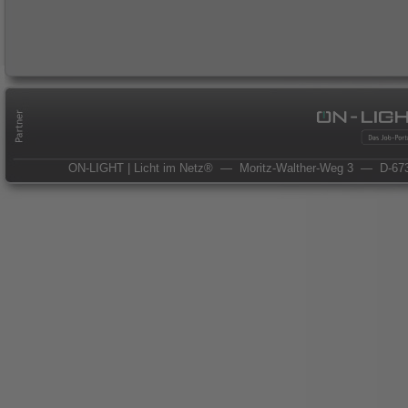
ON-LIGHT | Licht im Netz®
— Moritz-Walther-Weg 3
— D-673