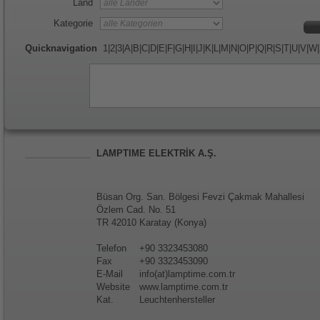
Land
Kategorie
Quicknavigation
1
|
2
|
3
|
A
|
B
|
C
|
D
|
E
|
F
|
G
|
H
|
I
|
J
|
K
|
L
|
M
|
N
|
O
|
P
|
Q
|
R
|
S
|
T
|
U
|
V
|
W
|
LAMPTIME ELEKTRİK A.Ş.
Büsan Org. San. Bölgesi Fevzi Çakmak Mahallesi
Özlem Cad. No. 51
TR 42010 Karatay (Konya)
Telefon
+90 3323453080
Fax
+90 3323453090
E-Mail
info(at)lamptime.com.tr
Website
www.lamptime.com.tr
Kat.
Leuchtenhersteller