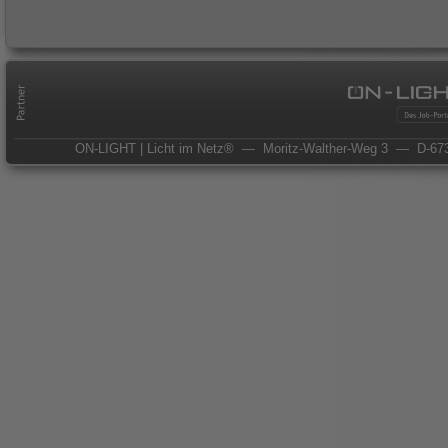
ON-LIGHT | Licht im Netz®
— Moritz-Walther-Weg 3
— D-673