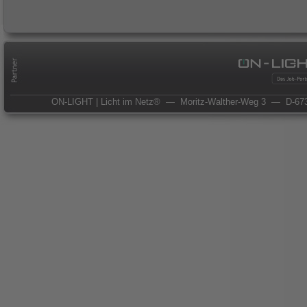
ON-LIGHT | Licht im Netz®
— Moritz-Walther-Weg 3
— D-673