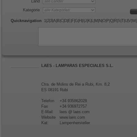
Land
Kategorie
Quicknavigation
1
|
2
|
3
|
A
|
B
|
C
|
D
|
E
|
F
|
G
|
H
|
I
|
J
|
K
|
L
|
M
|
N
|
O
|
P
|
Q
|
R
|
S
|
T
|
U
|
V
|
W
|
LAES - LAMPARAS ESPECIALES S.L.
Ctra. de Molins de Rei a Rubi, Km. 8,2
ES 08191 Rubi
Telefon
+34 935862028
Fax
+34 936972757
E-Mail
laes @ laes.com
Website
www.laes.com
Kat.
Lampenhersteller