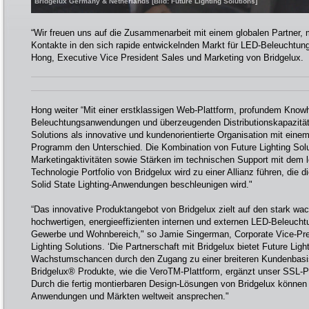
Bridgelux Germany & Netherlands [Bild: Future Lighting Solutions]
“Wir freuen uns auf die Zusammenarbeit mit einem globalen Partner, m
Kontakte in den sich rapide entwickelnden Markt für LED-Beleuchtu
Hong, Executive Vice President Sales und Marketing von Bridgelux.
Hong weiter “Mit einer erstklassigen Web-Plattform, profundem Know
Beleuchtungsanwendungen und überzeugenden Distributionskapazität
Solutions als innovative und kundenorientierte Organisation mit ein
Programm den Unterschied. Die Kombination von Future Lighting Solut
Marketingaktivitäten sowie Stärken im technischen Support mit dem 
Technologie Portfolio von Bridgelux wird zu einer Allianz führen, die 
Solid State Lighting-Anwendungen beschleunigen wird."
“Das innovative Produktangebot von Bridgelux zielt auf den stark w
hochwertigen, energieeffizienten internen und externen LED-Beleucht
Gewerbe und Wohnbereich," so Jamie Singerman, Corporate Vice-Pre
Lighting Solutions. ‘Die Partnerschaft mit Bridgelux bietet Future Ligh
Wachstumschancen durch den Zugang zu einer breiteren Kundenbasis
Bridgelux® Produkte, wie die VeroTM-Plattform, ergänzt unser SSL-
Durch die fertig montierbaren Design-Lösungen von Bridgelux können 
Anwendungen und Märkten weltweit ansprechen."