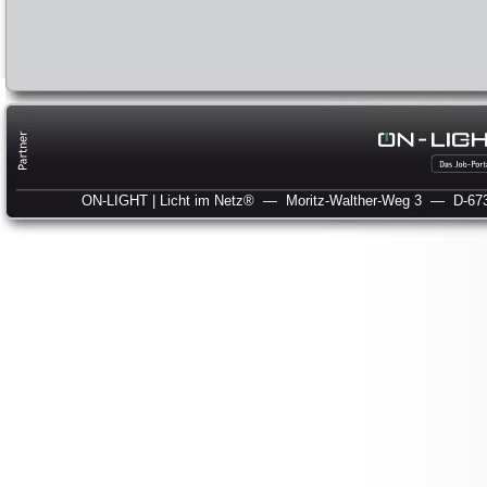
ON-LIGHT | Licht im Netz®
— Moritz-Walther-Weg 3
— D-673