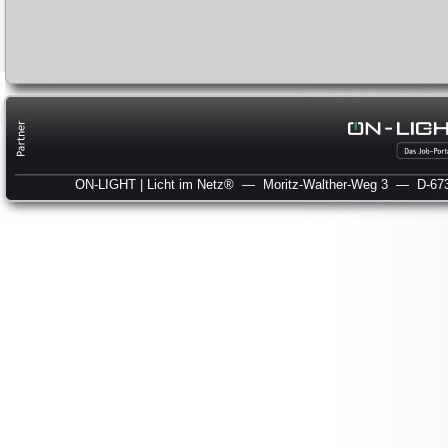
ON-LIGHT | Licht im Netz®
— Moritz-Walther-Weg 3
— D-673