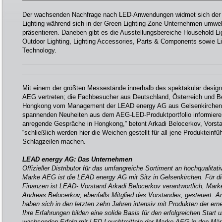
Der wachsenden Nachfrage nach LED-Anwendungen widmet sich der 
Lighting während sich in der Green Lighting-Zone Unternehmen umwel
präsentieren. Daneben gibt es die Ausstellungsbereiche Household Li
Outdoor Lighting, Lighting Accessories, Parts & Components sowie 
Technology.
Mit einem der größten Messestände innerhalb des spektakulär design
AEG vertreten; die Fachbesucher aus Deutschland, Österreich und B
Hongkong vom Management der LEAD energy AG aus Gelsenkirchen a
spannenden Neuheiten aus dem AEG-LED-Produktportfolio informieren.
anregende Gespräche in Hongkong,” betont Arkadi Belocerkov, Vors
“schließlich werden hier die Weichen gestellt für all jene Produkteinf
Schlagzeilen machen.
LEAD energy AG: Das Unternehmen
Offizieller Distributor für das umfangreiche Sortiment an hochqualita
Marke AEG ist die LEAD energy AG mit Sitz in Gelsenkirchen. Für di
Finanzen ist LEAD- Vorstand Arkadi Belocerkov verantwortlich, Mark
Andreas Belocerkov, ebenfalls Mitglied des Vorstandes, gesteuert. 
haben sich in den letzten zehn Jahren intensiv mit Produkten der ern
Ihre Erfahrungen bilden eine solide Basis für den erfolgreichen Start u
wachsenden Erfolg mit LED-Leuchtmitteln der Marke AEG in den Mär