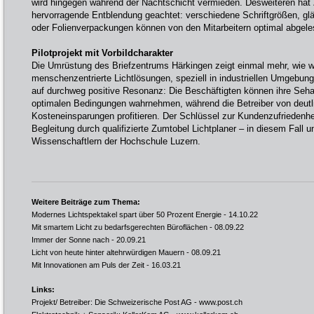
wird hingegen während der Nachtschicht vermieden. Desweiteren hat 
hervorragende Entblendung geachtet: verschiedene Schriftgrößen, gl
oder Folienverpackungen können von den Mitarbeitern optimal abgel
Pilotprojekt mit Vorbildcharakter
Die Umrüstung des Briefzentrums Härkingen zeigt einmal mehr, wie wi
menschenzentrierte Lichtlösungen, speziell in industriellen Umgebung
auf durchweg positive Resonanz: Die Beschäftigten können ihre Seh
optimalen Bedingungen wahrnehmen, während die Betreiber von deutl
Kosteneinsparungen profitieren. Der Schlüssel zur Kundenzufriedenhei
Begleitung durch qualifizierte Zumtobel Lichtplaner – in diesem Fall u
Wissenschaftlern der Hochschule Luzern.
Weitere Beiträge zum Thema:
Modernes Lichtspektakel spart über 50 Prozent Energie
- 14.10.22
Mit smartem Licht zu bedarfsgerechten Büroflächen
- 08.09.22
Immer der Sonne nach
- 20.09.21
Licht von heute hinter altehrwürdigen Mauern
- 08.09.21
Mit Innovationen am Puls der Zeit
- 16.03.21
Links:
Projekt/ Betreiber: Die Schweizerische Post AG -
www.post.ch