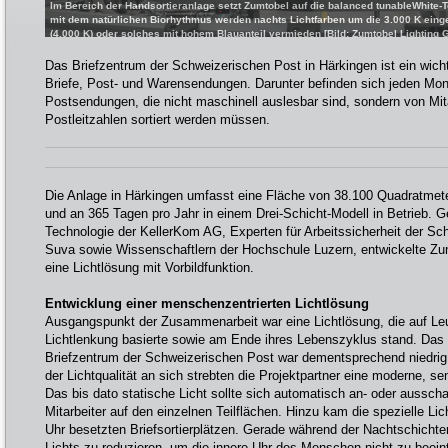
Im Bereich der Handsortieranlage setzt Zumtobel auf die balanced tunableWhite-
mit dem natürlichen Biorhythmus werden nachts Lichtfarben um die 3.000 K einge
(4.000 K) oder solches mit hohem Blauanteil vermieden [Bild: Zumtobel Lighting
Das Briefzentrum der Schweizerischen Post in Härkingen ist ein wich
Briefe, Post- und Warensendungen. Darunter befinden sich jeden Mon
Postsendungen, die nicht maschinell auslesbar sind, sondern von Mit
Postleitzahlen sortiert werden müssen.
Die Anlage in Härkingen umfasst eine Fläche von 38.100 Quadratmete
und an 365 Tagen pro Jahr in einem Drei-Schicht-Modell in Betrieb.
Technologie der KellerKom AG, Experten für Arbeitssicherheit der Sc
Suva sowie Wissenschaftlern der Hochschule Luzern, entwickelte Zum
eine Lichtlösung mit Vorbildfunktion.
Entwicklung einer menschenzentrierten Lichtlösung
Ausgangspunkt der Zusammenarbeit war eine Lichtlösung, die auf Le
Lichtlenkung basierte sowie am Ende ihres Lebenszyklus stand. Das
Briefzentrum der Schweizerischen Post war dementsprechend niedrig
der Lichtqualität an sich strebten die Projektpartner eine moderne, s
Das bis dato statische Licht sollte sich automatisch an- oder aussch
Mitarbeiter auf den einzelnen Teilflächen. Hinzu kam die spezielle Lic
Uhr besetzten Briefsortierplätzen. Gerade während der Nachtschichten
Lichts zu reduzieren, um die innere Uhr des Menschen nicht zu beein