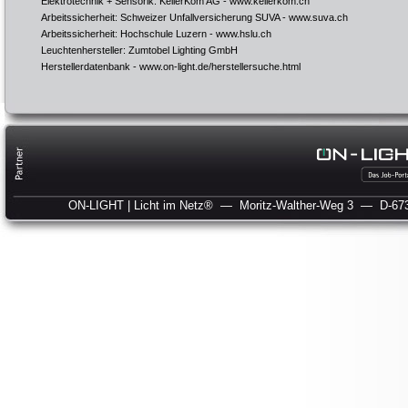
Elektrotechnik + Sensorik: KellerKom AG -
www.kellerkom.ch
Arbeitssicherheit: Schweizer Unfallversicherung SUVA -
www.suva.ch
Arbeitssicherheit: Hochschule Luzern -
www.hslu.ch
Leuchtenhersteller: Zumtobel Lighting GmbH
Herstellerdatenbank -
www.on-light.de/herstellersuche.html
ON-LIGHT | Licht im Netz®
— Moritz-Walther-Weg 3
— D-673