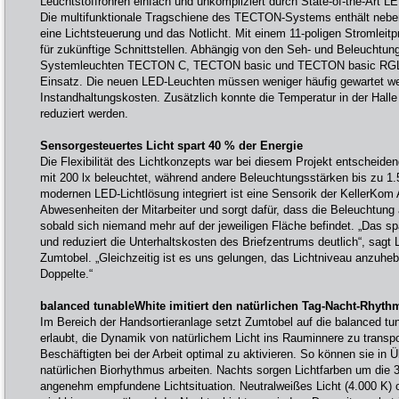
Leuchtstoffröhren einfach und unkompliziert durch State-of-the-Art L
Die multifunktionale Tragschiene des TECTON-Systems enthält nebe
eine Lichtsteuerung und das Notlicht. Mit einem 11-poligen Stromleitpro
für zukünftige Schnittstellen. Abhängig von den Seh- und Beleuchtu
Systemleuchten TECTON C, TECTON basic und TECTON basic RGL 
Einsatz. Die neuen LED-Leuchten müssen weniger häufig gewartet w
Instandhaltungskosten. Zusätzlich konnte die Temperatur in der Hall
reduziert werden.
Sensorgesteuertes Licht spart 40 % der Energie
Die Flexibilität des Lichtkonzepts war bei diesem Projekt entscheide
mit 200 lx beleuchtet, während andere Beleuchtungsstärken bis zu 1.5
modernen LED-Lichtlösung integriert ist eine Sensorik der KellerKom
Abwesenheiten der Mitarbeiter und sorgt dafür, dass die Beleuchtung
sobald sich niemand mehr auf der jeweiligen Fläche befindet. „Das sp
und reduziert die Unterhaltskosten des Briefzentrums deutlich“, sagt 
Zumtobel. „Gleichzeitig ist es uns gelungen, das Lichtniveau anzuhe
Doppelte.“
balanced tunableWhite imitiert den natürlichen Tag-Nacht-Rhyth
Im Bereich der Handsortieranlage setzt Zumtobel auf die balanced tu
erlaubt, die Dynamik von natürlichem Licht ins Rauminnere zu transpo
Beschäftigten bei der Arbeit optimal zu aktivieren. So können sie in
natürlichen Biorhythmus arbeiten. Nachts sorgen Lichtfarben um die 3
angenehm empfundene Lichtsituation. Neutralweißes Licht (4.000 K) o