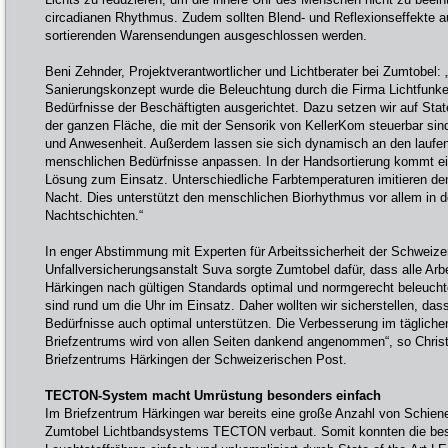
circadianen Rhythmus. Zudem sollten Blend- und Reflexionseffekte a
sortierenden Warensendungen ausgeschlossen werden.
Beni Zehnder, Projektverantwortlicher und Lichtberater bei Zumtobel:
Sanierungskonzept wurde die Beleuchtung durch die Firma Lichtfunken
Bedürfnisse der Beschäftigten ausgerichtet. Dazu setzen wir auf Stat
der ganzen Fläche, die mit der Sensorik von KellerKom steuerbar sin
und Anwesenheit. Außerdem lassen sie sich dynamisch an den laufen
menschlichen Bedürfnisse anpassen. In der Handsortierung kommt ei
Lösung zum Einsatz. Unterschiedliche Farbtemperaturen imitieren d
Nacht. Dies unterstützt den menschlichen Biorhythmus vor allem in 
Nachtschichten.“
In enger Abstimmung mit Experten für Arbeitssicherheit der Schweize
Unfallversicherungsanstalt Suva sorgte Zumtobel dafür, dass alle Arb
Härkingen nach gültigen Standards optimal und normgerecht beleuchte
sind rund um die Uhr im Einsatz. Daher wollten wir sicherstellen, dass
Bedürfnisse auch optimal unterstützen. Die Verbesserung im tägliche
Briefzentrums wird von allen Seiten dankend angenommen“, so Christ
Briefzentrums Härkingen der Schweizerischen Post.
TECTON-System macht Umrüstung besonders einfach
Im Briefzentrum Härkingen war bereits eine große Anzahl von Schiene
Zumtobel Lichtbandsystems TECTON verbaut. Somit konnten die be