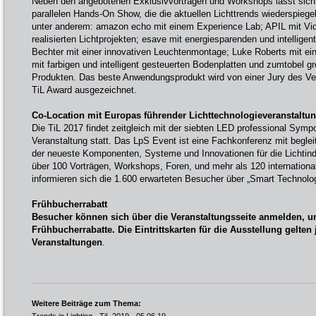
Neben den angebotenen Exklusivvorträgen und Workshops lässt sich s
parallelen Hands-On Show, die die aktuellen Lichttrends wiederspiegel
unter anderem: amazon echo mit einem Experience Lab; APIL mit Vi
realisierten Lichtprojekten; esave mit energiesparenden und intelligen
Bechter mit einer innovativen Leuchtenmontage; Luke Roberts mit ei
mit farbigen und intelligent gesteuerten Bodenplatten und zumtobel gro
Produkten. Das beste Anwendungsprodukt wird von einer Jury des Ver
TiL Award ausgezeichnet.
Co-Location mit Europas führender Lichttechnologieveranstaltu
Die TiL 2017 findet zeitgleich mit der siebten LED professional Sym
Veranstaltung statt. Das LpS Event ist eine Fachkonferenz mit beglei
der neueste Komponenten, Systeme und Innovationen für die Lichtindu
über 100 Vorträgen, Workshops, Foren, und mehr als 120 internation
informieren sich die 1.600 erwarteten Besucher über „Smart Technologi
Frühbucherrabatt
Besucher können sich über die Veranstaltungsseite anmelden, und
Frühbucherrabatte. Die Eintrittskarten für die Ausstellung gelten 
Veranstaltungen
.
Weitere Beiträge zum Thema: