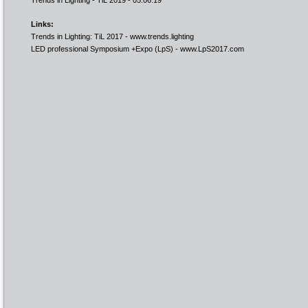
Trends in Lighting - TiL 2019
- 05.06.19
Links:
Trends in Lighting: TiL 2017 -
www.trends.lighting
LED professional Symposium +Expo (LpS) -
www.LpS2017.com