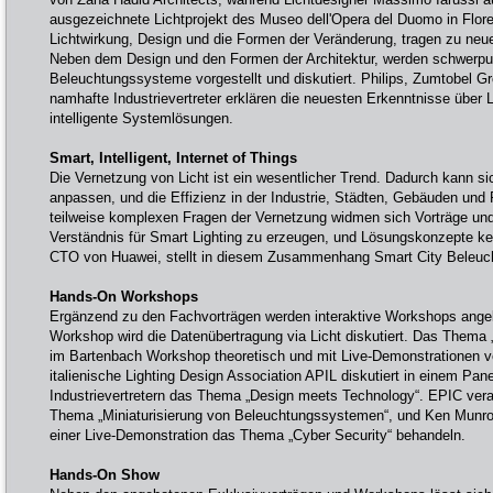
ausgezeichnete Lichtprojekt des Museo dell'Opera del Duomo in Floren
Lichtwirkung, Design und die Formen der Veränderung, tragen zu neu
Neben dem Design und den Formen der Architektur, werden schwerpu
Beleuchtungssysteme vorgestellt und diskutiert. Philips, Zumtobel Gr
namhafte Industrievertreter erklären die neuesten Erkenntnisse über L
intelligente Systemlösungen.
Smart, Intelligent, Internet of Things
Die Vernetzung von Licht ist ein wesentlicher Trend. Dadurch kann s
anpassen, und die Effizienz in der Industrie, Städten, Gebäuden und
teilweise komplexen Fragen der Vernetzung widmen sich Vorträge un
Verständnis für Smart Lighting zu erzeugen, und Lösungskonzepte k
CTO von Huawei, stellt in diesem Zusammenhang Smart City Beleuc
Hands-On Workshops
Ergänzend zu den Fachvorträgen werden interaktive Workshops ang
Workshop wird die Datenübertragung via Licht diskutiert. Das Thema
im Bartenbach Workshop theoretisch und mit Live-Demonstrationen v
italienische Lighting Design Association APIL diskutiert in einem Pan
Industrievertretern das Thema „Design meets Technology“. EPIC ver
Thema „Miniaturisierung von Beleuchtungssystemen“, und Ken Munro 
einer Live-Demonstration das Thema „Cyber Security“ behandeln.
Hands-On Show