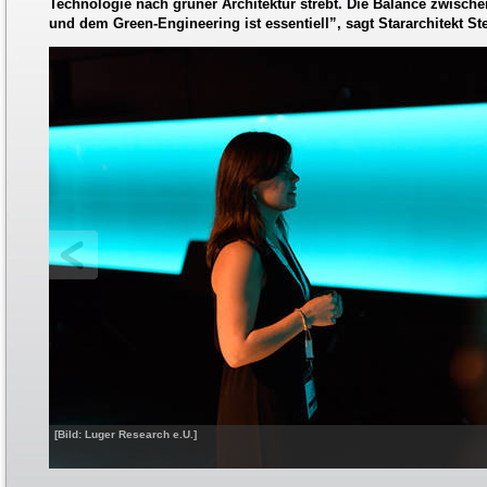
Technologie nach grüner Architektur strebt. Die Balance zwische
und dem Green-Engineering ist essentiell”, sagt Stararchitekt S
[Bild: Luger Research e.U.]