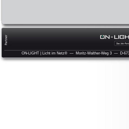
ON-LIGHT | Licht im Netz®
— Moritz-Walther-Weg 3
— D-673