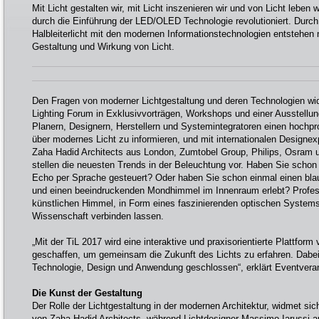
Mit Licht gestalten wir, mit Licht inszenieren wir und von Licht leben 
durch die Einführung der LED/OLED Technologie revolutioniert. Durc
Halbleiterlicht mit den modernen Informationstechnologien entstehen 
Gestaltung und Wirkung von Licht.
Den Fragen von moderner Lichtgestaltung und deren Technologien wid
Lighting Forum in Exklusivvorträgen, Workshops und einer Ausstellung
Planern, Designern, Herstellern und Systemintegratoren einen hochp
über modernes Licht zu informieren, und mit internationalen Designexp
Zaha Hadid Architects aus London, Zumtobel Group, Philips, Osram u
stellen die neuesten Trends in der Beleuchtung vor. Haben Sie scho
Echo per Sprache gesteuert? Oder haben Sie schon einmal einen bl
und einen beeindruckenden Mondhimmel im Innenraum erlebt? Profess
künstlichen Himmel, in Form eines faszinierenden optischen System
Wissenschaft verbinden lassen.
„Mit der TiL 2017 wird eine interaktive und praxisorientierte Plattfor
geschaffen, um gemeinsam die Zukunft des Lichts zu erfahren. Dabei
Technologie, Design und Anwendung geschlossen“, erklärt Eventverans
Die Kunst der Gestaltung
Der Rolle der Lichtgestaltung in der modernen Architektur, widmet si
von Zaha Hadid Architects, während Lichtdesigner Massimo Iarussi a