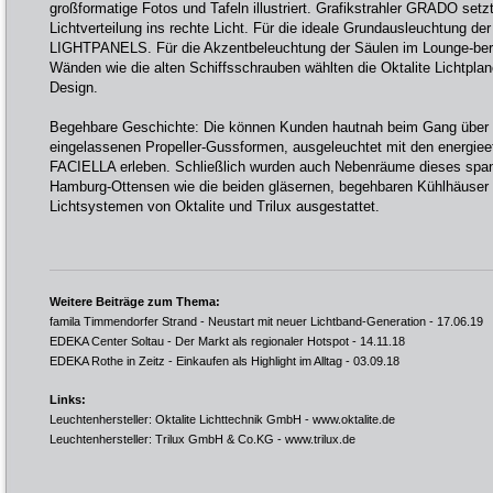
großformatige Fotos und Tafeln illustriert. Grafikstrahler GRADO set
Lichtverteilung ins rechte Licht. Für die ideale Grundausleuchtung d
LIGHTPANELS. Für die Akzentbeleuchtung der Säulen im Lounge-ber
Wänden wie die alten Schiffsschrauben wählten die Oktalite Lichtpl
Design.
Begehbare Geschichte: Die können Kunden hautnah beim Gang über 
eingelassenen Propeller-Gussformen, ausgeleuchtet mit den energieef
FACIELLA erleben. Schließlich wurden auch Nebenräume dieses sp
Hamburg-Ottensen wie die beiden gläsernen, begehbaren Kühlhäuser
Lichtsystemen von Oktalite und Trilux ausgestattet.
Weitere Beiträge zum Thema:
famila Timmendorfer Strand - Neustart mit neuer Lichtband-Generation
- 17.06.19
EDEKA Center Soltau - Der Markt als regionaler Hotspot
- 14.11.18
EDEKA Rothe in Zeitz - Einkaufen als Highlight im Alltag
- 03.09.18
Links:
Leuchtenhersteller: Oktalite Lichttechnik GmbH -
www.oktalite.de
Leuchtenhersteller: Trilux GmbH & Co.KG -
www.trilux.de