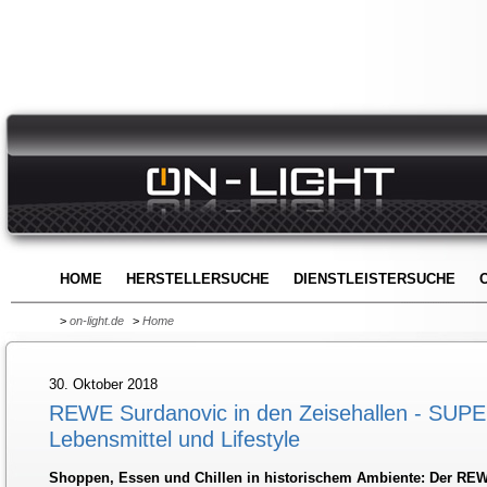
HOME
HERSTELLERSUCHE
DIENSTLEISTERSUCHE
>
on-light.de
>
Home
30. Oktober 2018
REWE Surdanovic in den Zeisehallen - SUPE
Lebensmittel und Lifestyle
Shoppen, Essen und Chillen in historischem Ambiente: Der REW