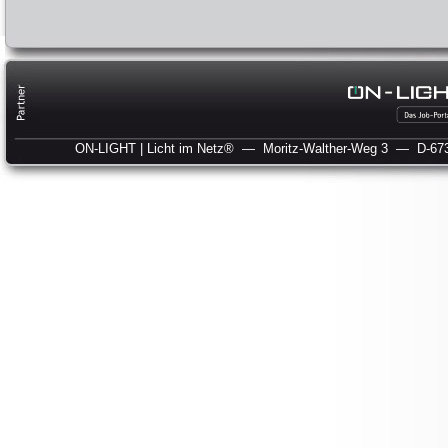
ON-LIGHT | Licht im Netz®
— Moritz-Walther-Weg 3
— D-673