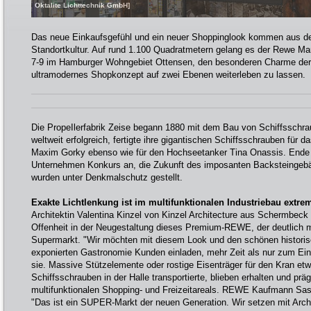
Oktalite Lichttechnik GmbH]
Das neue Einkaufsgefühl und ein neuer Shoppinglook kommen aus d
Standortkultur. Auf rund 1.100 Quadratmetern gelang es der Rewe Ma
7-9 im Hamburger Wohngebiet Ottensen, den besonderen Charme der 
ultramodernes Shopkonzept auf zwei Ebenen weiterleben zu lassen.
Die PropeIlerfabrik Zeise begann 1880 mit dem Bau von Schiffsschr
weltweit erfolgreich, fertigte ihre gigantischen Schiffsschrauben für d
Maxim Gorky ebenso wie für den Hochseetanker Tina Onassis. Ende 
Unternehmen Konkurs an, die Zukunft des imposanten Backsteingebäu
wurden unter Denkmalschutz gestellt.
Exakte Lichtlenkung ist im multifunktionalen Industriebau extre
Architektin Valentina Kinzel von Kinzel Architecture aus Schermbeck
Offenheit in der Neugestaltung dieses Premium-REWE, der deutlich me
Supermarkt. "Wir möchten mit diesem Look und den schönen historisc
exponierten Gastronomie Kunden einladen, mehr Zeit als nur zum Eink
sie. Massive Stützelemente oder rostige Eisenträger für den Kran etwa
Schiffsschrauben in der Halle transportierte, blieben erhalten und prä
multifunktionalen Shopping- und Freizeitareals. REWE Kaufmann Sas
"Das ist ein SUPER-Markt der neuen Generation. Wir setzen mit Archi