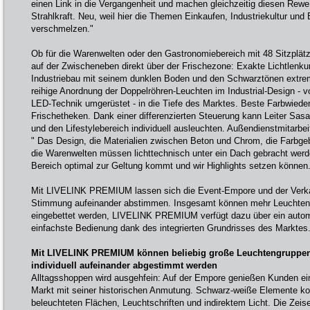
einen Link in die Vergangenheit und machen gleichzeitig diesen Rew
Strahlkraft. Neu, weil hier die Themen Einkaufen, Industriekultur un
verschmelzen."
Ob für die Warenwelten oder den Gastronomiebereich mit 48 Sitzplät
auf der Zwischeneben direkt über der Frischezone: Exakte Lichtlenku
Industriebau mit seinem dunklen Boden und den Schwarztönen extrem 
reihige Anordnung der Doppelröhren-Leuchten im Industrial-Design - v
LED-Technik umgerüstet - in die Tiefe des Marktes. Beste Farbwiede
Frischetheken. Dank einer differenzierten Steuerung kann Leiter Sas
und den Lifestylebereich individuell ausleuchten. Außendienstmitarbeit
" Das Design, die Materialien zwischen Beton und Chrom, die Farbge
die Warenwelten müssen lichttechnisch unter ein Dach gebracht werd
Bereich optimal zur Geltung kommt und wir Highlights setzen können
Mit LIVELINK PREMIUM lassen sich die Event-Empore und der Verkauf 
Stimmung aufeinander abstimmen. Insgesamt können mehr Leuchten
eingebettet werden, LIVELINK PREMIUM verfügt dazu über ein auto
einfachste Bedienung dank des integrierten Grundrisses des Marktes.
Mit LIVELINK PREMIUM können beliebig große Leuchtengruppe
individuell aufeinander abgestimmt werden
Alltagsshoppen wird ausgehfein: Auf der Empore genießen Kunden eine
Markt mit seiner historischen Anmutung. Schwarz-weiße Elemente kont
beleuchteten Flächen, Leuchtschriften und indirektem Licht. Die Zeis