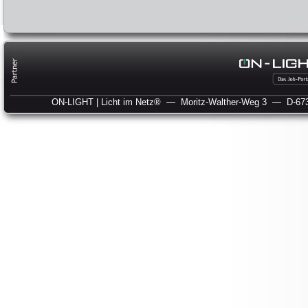
ON-LIGHT | Licht im Netz®
— Moritz-Walther-Weg 3
— D-673