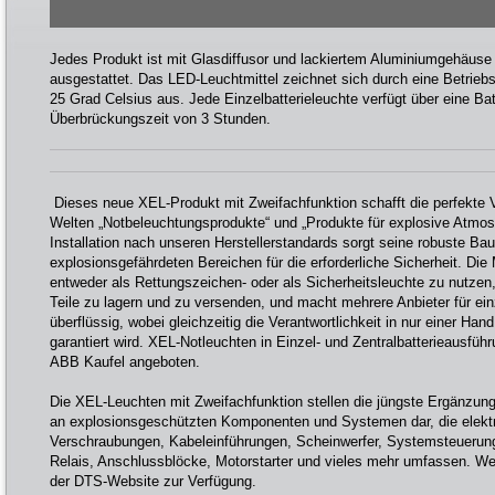
Jedes Produkt ist mit Glasdiffusor und lackiertem Aluminiumgehäuse 
ausgestattet. Das LED-Leuchtmittel zeichnet sich durch eine Betrieb
25 Grad Celsius aus. Jede Einzelbatterieleuchte verfügt über eine Batt
Überbrückungszeit von 3 Stunden.
Dieses neue XEL-Produkt mit Zweifachfunktion schafft die perfekte
Welten „Notbeleuchtungsprodukte“ und „Produkte für explosive Atmosp
Installation nach unseren Herstellerstandards sorgt seine robuste Ba
explosionsgefährdeten Bereichen für die erforderliche Sicherheit. Die
entweder als Rettungszeichen- oder als Sicherheitsleuchte zu nutzen
Teile zu lagern und zu versenden, und macht mehrere Anbieter für e
überflüssig, wobei gleichzeitig die Verantwortlichkeit in nur einer Hand 
garantiert wird. XEL-Notleuchten in Einzel- und Zentralbatterieausfü
ABB Kaufel angeboten.
Die XEL-Leuchten mit Zweifachfunktion stellen die jüngste Ergänzun
an explosionsgeschützten Komponenten und Systemen dar, die elekt
Verschraubungen, Kabeleinführungen, Scheinwerfer, Systemsteuerung
Relais, Anschlussblöcke, Motorstarter und vieles mehr umfassen. Wei
der DTS-Website zur Verfügung.