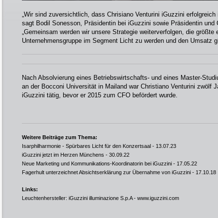
„Wir sind zuversichtlich, dass Chrisiano Venturini iGuzzini erfolgreich 
sagt Bodil Sonesson, Präsidentin bei iGuzzini sowie Präsidentin und
„Gemeinsam werden wir unsere Strategie weiterverfolgen, die größte 
Unternehmensgruppe im Segment Licht zu werden und den Umsatz glo
Nach Absolvierung eines Betriebswirtschafts- und eines Master-Stu
an der Bocconi Universität in Mailand war Christiano Venturini zwölf 
iGuzzini tätig, bevor er 2015 zum CFO befördert wurde.
Weitere Beiträge zum Thema:
Isarphilharmonie - Spürbares Licht für den Konzertsaal
- 13.07.23
iGuzzini jetzt im Herzen Münchens
- 30.09.22
Neue Marketing und Kommunikations-Koordinatorin bei iGuzzini
- 17.05.22
Fagerhult unterzeichnet Absichtserklärung zur Übernahme von iGuzzini
- 17.10.18
Links:
Leuchtenhersteller: iGuzzini illuminazione S.p.A -
www.iguzzini.com