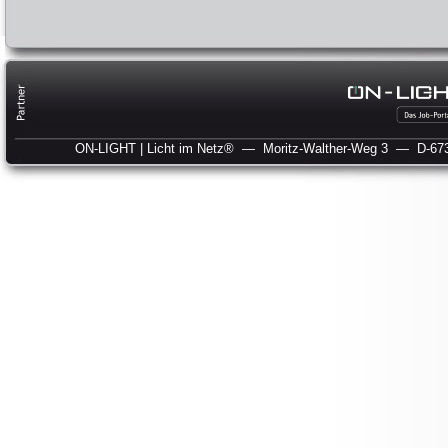
ON-LIGHT | Licht im Netz®
— Moritz-Walther-Weg 3
— D-673