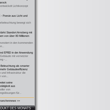
 Barock
entwickelt Lichtkonzept
- Poesie aus Licht und
urbeleuchtung bewegt sich
ärkt Standort Arnsberg mit
onen von über 80 Millionen
nvestiert in den kommenden
n...
d EPBD in der Anwendung
e Gebäude mit vernetzter
ng -...
 Beleuchtung als smarter
 mehr Gebäudeeffizienz
 und Infrastruktur die
n von...
itet seine
tätigkeit aus
eller von
ngslösungen für...
Branchennews >>
DUKT DES MONATS