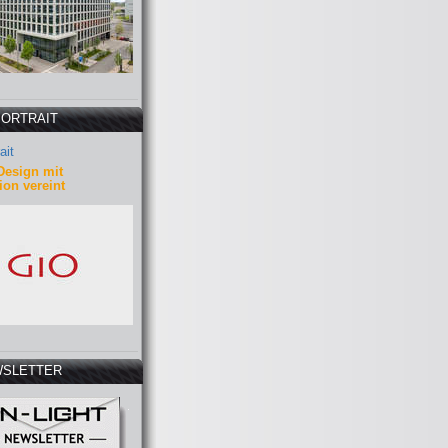
PORTRAIT
ait
Design mit
ion vereint
SLETTER