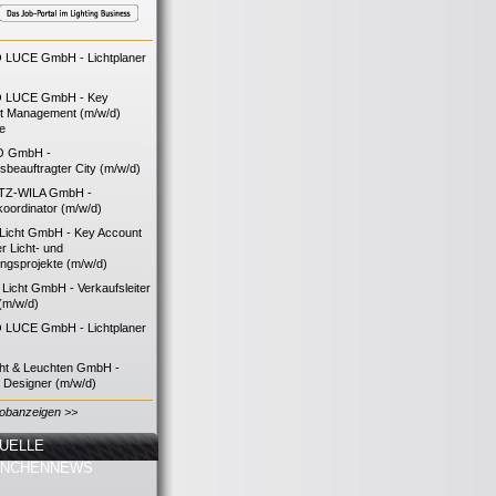
LUCE GmbH - Lichtplaner
 LUCE GmbH - Key
t Management (m/w/d)
ie
O GmbH -
bsbeauftragter City (m/w/d)
TZ-WILA GmbH -
koordinator (m/w/d)
icht GmbH - Key Account
 Licht- und
ngsprojekte (m/w/d)
icht GmbH - Verkaufsleiter
(m/w/d)
LUCE GmbH - Lichtplaner
cht & Leuchten GmbH -
g Designer (m/w/d)
Jobanzeigen >>
UELLE
ANCHENNEWS