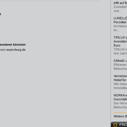
trifft auf
Zumtobel 
und...
4
LUNELLE 
Porzellan
Architekt
im...
TRILUX st
Investiti
ressieren könnten
:
Euro
TRILUX i
vcc-wuerzburg.de
drei Jahre
GModG un
Effizient
Beleuchtu
Vernetzte
Hebel für
Wie Daten
Immobilie
NORKA we
Geschäfts
Der Herst
Beleuchtu
Weitere 
PRO