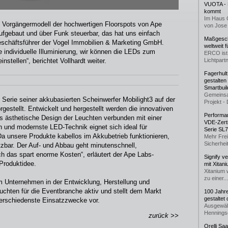
VUOTA - L
kommt
Im Haus 
s Vorgängermodell der hochwertigen Floorspots von Ape
von Jose 
aufgebaut und über Funk steuerbar, das hat uns einfach
Maßgeschn
 Geschäftsführer der Vogel Immobilien & Marketing GmbH.
weltweit 
individuelle Illuminierung, wir können die LEDs zum
ERCO ist 
nstellen“, berichtet Vollhardt weiter.
Lichtpartn
Fagerhul
gestalten
Smartbuil
Gemeinsa
Serie seiner akkubasierten Scheinwerfer Mobilight3 auf der
Projekt - 
estellt. Entwickelt und hergestellt werden die innovativen
Performan
s ästhetische Design der Leuchten verbunden mit einer
VDE-Zerti
n und modernste LED-Technik eignet sich ideal für
Serie SL
Da unsere Produkte kabellos im Akkubetrieb funktionieren,
Mehr Frei
Sicherheit
etzbar. Der Auf- und Abbau geht minutenschnell,
ch das spart enorme Kosten“, erläutert der Ape Labs-
Signify v
Produktidee.
mit Xitan
Xitanium 
zu einer...
m Unternehmen in der Entwicklung, Herstellung und
chten für die Eventbranche aktiv und stellt dem Markt
100 Jahr
gestaltet
 verschiedenste Einsatzzwecke vor.
Ausgewäh
Henningse
zurück >>
Orelli Sa