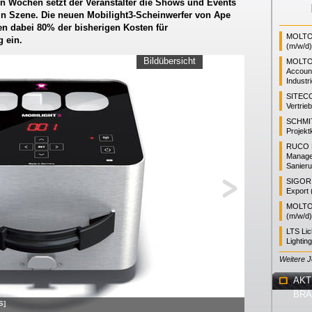
gen Wochen setzt der Veranstalter die Shows und Events
 in Szene. Die neuen Mobilight3-Scheinwerfer von Ape
n dabei 80% der bisherigen Kosten für
MOLTO 
 ein.
(m/w/d)
Bildübersicht
MOLTO
Accoun
Industr
SITEC
Vertrie
SCHMI
Projekt
RUCO L
Manager
Sanieru
SIGOR L
Export 
MOLTO 
(m/w/d)
LTS Li
Lightin
Weitere 
AKT
BR
S]