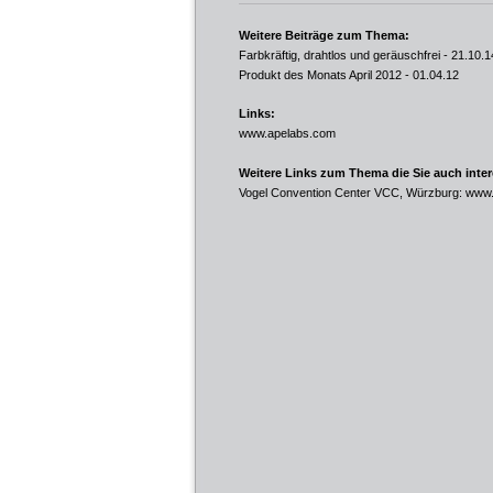
Weitere Beiträge zum Thema:
Farbkräftig, drahtlos und geräuschfrei
- 21.10.1
Produkt des Monats April 2012
- 01.04.12
Links:
www.apelabs.com
Weitere Links zum Thema die Sie auch inte
Vogel Convention Center VCC, Würzburg:
www.