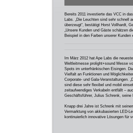
Bereits 2011 investierte das VCC in da
Labs. „Die Leuchten sind sehr schnell 
überzeugt“, bestätigt Horst Vollhardt,
„Unsere Kunden und Gäste schätzen die 
Beispiel in den Farben unserer Kunden ei
Im März 2012 hat Ape Labs die neueste 
Weltleitmesse prolight+sound Messe vorg
Spots im unterfränkischen Eisingen. Da
Vielfalt an Funktionen und Möglichkeite
Corporate- und Gala-Veranstaltungen. „
sind diese sehr flexibel und mobil eins
zeitaufwendiges Verkabeln entfällt – au
Geschäftsführer, Julius Schrenk, seine 
Knapp drei Jahre ist Schrenk mit seine
Vermarktung von akkubasierten LED-Leu
kontinuierlich innovative Lösungen für