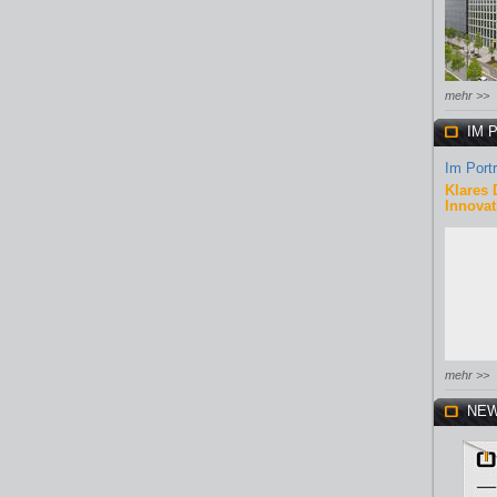
mehr >>
IM 
Im Portr
Klares 
Innovat
mehr >>
NEW