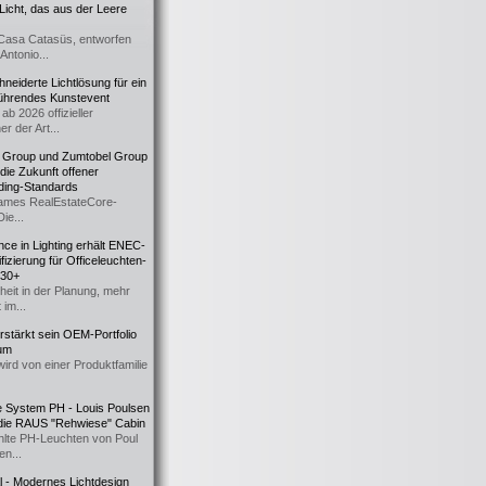
icht, das aus der Leere
Casa Catasüs, entworfen
Antonio...
eiderte Lichtlösung für ein
führendes Kunstevent
ab 2026 offizieller
er der Art...
t Group und Zumtobel Group
 die Zukunft offener
ding-Standards
mes RealEstateCore-
Die...
ce in Lighting erhält ENEC-
fizierung für Officeleuchten-
730+
heit in der Planung, mehr
 im...
erstärkt sein OEM-Portfolio
ium
wird von einer Produktfamilie
e System PH - Louis Poulsen
 die RAUS "Rehwiese" Cabin
lte PH-Leuchten von Poul
n...
al - Modernes Lichtdesign