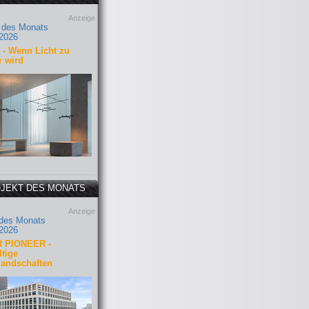
Anzeige
 des Monats
2026
- Wenn Licht zu
r wird
JEKT DES MONATS
Anzeige
 des Monats
2026
 PIONEER -
tige
landschaften