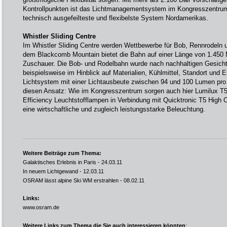
Kontrollpunkten ist das Lichtmanagementsystem im Kongresszentru
technisch ausgefeilteste und flexibelste System Nordamerikas.
Whistler Sliding Centre
Im Whistler Sliding Centre werden Wettbewerbe für Bob, Rennrodeln 
dem Blackcomb Mountain bietet die Bahn auf einer Länge von 1.450 M
Zuschauer. Die Bob- und Rodelbahn wurde nach nachhaltigen Gesich
beispielsweise im Hinblick auf Materialien, Kühlmittel, Standort und 
Lichtsystem mit einer Lichtausbeute zwischen 94 und 100 Lumen p
diesen Ansatz: Wie im Kongresszentrum sorgen auch hier Lumilux T5
Efficiency Leuchtstofflampen in Verbindung mit Quicktronic T5 High O
eine wirtschaftliche und zugleich leistungsstarke Beleuchtung.
Weitere Beiträge zum Thema:
Galaktisches Erlebnis in Paris
- 24.03.11
In neuem Lichtgewand
- 12.03.11
OSRAM lässt alpine Ski WM erstrahlen
- 08.02.11
Links:
www.osram.de
Weitere Links zum Thema die Sie auch interessieren könnten
: