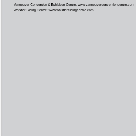
Vancouver Convention & Exhibition Centre:
www.vancouverconventioncentre.com
Whistler Sliding Centre:
www.whistlerslidingcentre.com