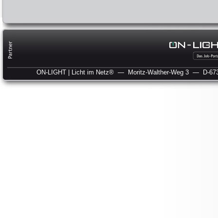
ON-LIGHT | Licht im Netz®
— Moritz-Walther-Weg 3
— D-673