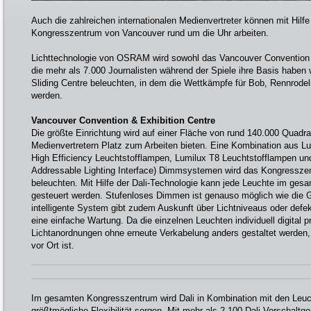
Auch die zahlreichen internationalen Medienvertreter können mit Hilfe 
Kongresszentrum von Vancouver rund um die Uhr arbeiten.
Lichttechnologie von OSRAM wird sowohl das Vancouver Convention &
die mehr als 7.000 Journalisten während der Spiele ihre Basis haben 
Sliding Centre beleuchten, in dem die Wettkämpfe für Bob, Rennrode
werden.
Vancouver Convention & Exhibition Centre
Die größte Einrichtung wird auf einer Fläche von rund 140.000 Quad
Medienvertretern Platz zum Arbeiten bieten. Eine Kombination aus L
High Efficiency Leuchtstofflampen, Lumilux T8 Leuchtstofflampen und 
Addressable Lighting Interface) Dimmsystemen wird das Kongresszent
beleuchten. Mit Hilfe der Dali-Technologie kann jede Leuchte im ge
gesteuert werden. Stufenloses Dimmen ist genauso möglich wie die 
intelligente System gibt zudem Auskunft über Lichtniveaus oder def
eine einfache Wartung. Da die einzelnen Leuchten individuell digital
Lichtanordnungen ohne erneute Verkabelung anders gestaltet werden,
vor Ort ist.
Im gesamten Kongresszentrum wird Dali in Kombination mit den Leu
größtmögliche Flexibilität sorgen. Mit mehr als 2.100 Dali Vorschaltg