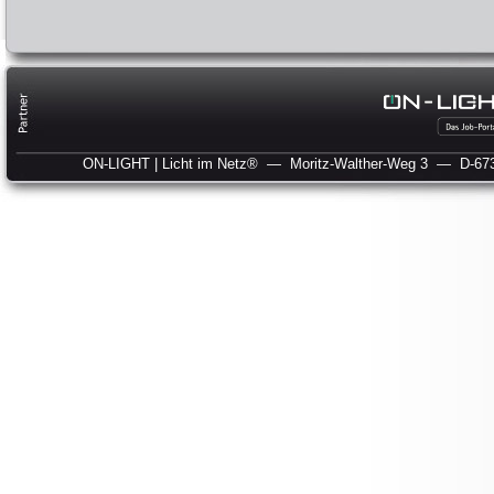
ON-LIGHT | Licht im Netz®
— Moritz-Walther-Weg 3
— D-673