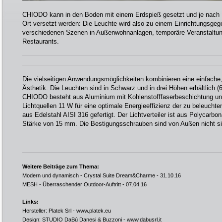
CHIODO kann in den Boden mit einem Erdspieß gesetzt und je nach B
Ort versetzt werden: Die Leuchte wird also zu einem Einrichtungsgeg
verschiedenen Szenen in Außenwohnanlagen, temporäre Veranstaltun
Restaurants.
Die vielseitigen Anwendungsmöglichkeiten kombinieren eine einfache
Ästhetik. Die Leuchten sind in Schwarz und in drei Höhen erhältlich 
CHIODO besteht aus Aluminium mit Kohlenstofffaserbeschichtung un
Lichtquellen 11 W für eine optimale Energieeffizienz der zu beleucht
aus Edelstahl AISI 316 gefertigt. Der Lichtverteiler ist aus Polycarbo
Stärke von 15 mm. Die Bestigungsschrauben sind von Außen nicht si
Weitere Beiträge zum Thema:
Modern und dynamisch - Crystal Suite Dream&Charme
- 31.10.16
MESH - Überraschender Outdoor-Auftritt
- 07.04.16
Links:
Hersteller: Platek Srl -
www.platek.eu
Design: STUDIO DaBù Danesi & Buzzoni -
www.dabusrl.it