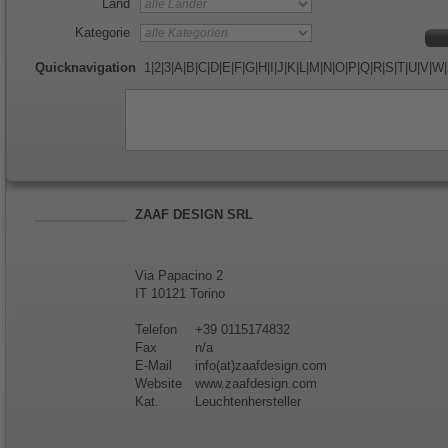
Land
Kategorie
Quicknavigation
1
|
2
|
3
|
A
|
B
|
C
|
D
|
E
|
F
|
G
|
H
|
I
|
J
|
K
|
L
|
M
|
N
|
O
|
P
|
Q
|
R
|
S
|
T
|
U
|
V
|
W
|
ZAAF DESIGN SRL
Via Papacino 2
IT 10121 Torino
Telefon
+39 0115174832
Fax
n/a
E-Mail
info(at)zaafdesign.com
Website
www.zaafdesign.com
Kat.
Leuchtenhersteller