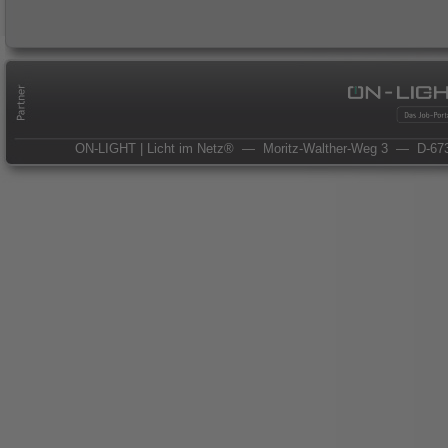
ON-LIGHT | Licht im Netz®
— Moritz-Walther-Weg 3
— D-673