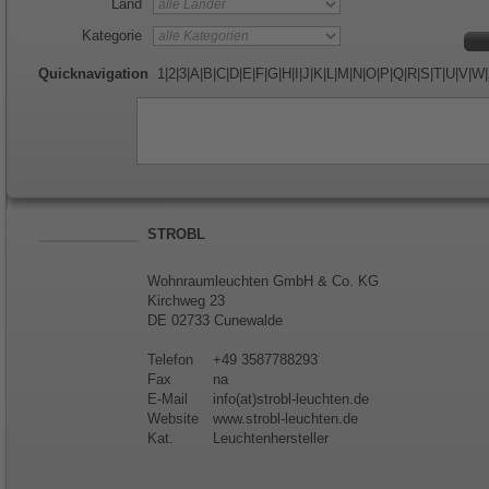
Land
Kategorie
Quicknavigation
1
|
2
|
3
|
A
|
B
|
C
|
D
|
E
|
F
|
G
|
H
|
I
|
J
|
K
|
L
|
M
|
N
|
O
|
P
|
Q
|
R
|
S
|
T
|
U
|
V
|
W
|
STROBL
Wohnraumleuchten GmbH & Co. KG
Kirchweg 23
DE 02733 Cunewalde
Telefon
+49 3587788293
Fax
na
E-Mail
info(at)strobl-leuchten.de
Website
www.strobl-leuchten.de
Kat.
Leuchtenhersteller