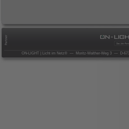
ON-LIGHT | Licht im Netz®
— Moritz-Walther-Weg 3
— D-673