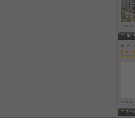
mehr >>
IM 
Im Portr
Klares 
Innovat
mehr >>
NEW