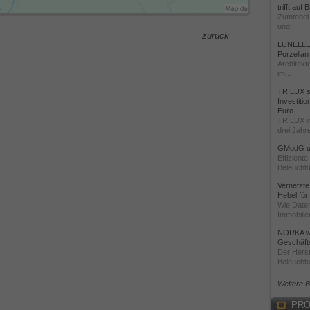
trifft auf
Zumtobel 
und...
zurück
LUNELLE 
Porzellan
Architekt
im...
TRILUX st
Investiti
Euro
TRILUX i
drei Jahre
GModG un
Effizient
Beleuchtu
Vernetzte
Hebel für
Wie Daten
Immobilie
NORKA we
Geschäfts
Der Herst
Beleuchtu
Weitere 
PRO