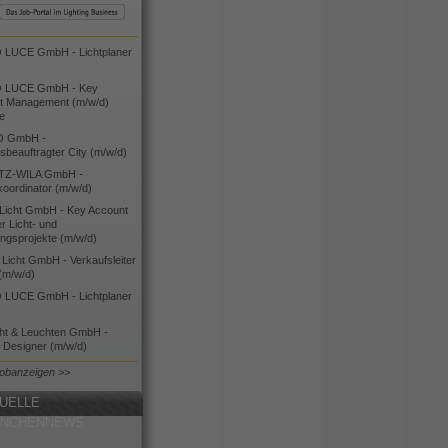
LUCE GmbH - Lichtplaner
 LUCE GmbH - Key
t Management (m/w/d)
ie
O GmbH -
bsbeauftragter City (m/w/d)
TZ-WILA GmbH -
koordinator (m/w/d)
icht GmbH - Key Account
 Licht- und
ngsprojekte (m/w/d)
icht GmbH - Verkaufsleiter
(m/w/d)
LUCE GmbH - Lichtplaner
cht & Leuchten GmbH -
g Designer (m/w/d)
Jobanzeigen >>
UELLE
ANCHENNEWS