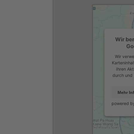
Wir be
Go
Wir verwe
Karteninhal
Ihren Akt
durch und 
Mehr In
powered b