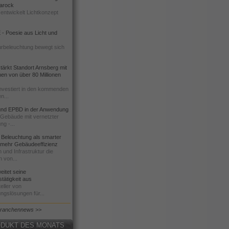
 Barock
entwickelt Lichtkonzept
- Poesie aus Licht und
urbeleuchtung bewegt sich
ärkt Standort Arnsberg mit
onen von über 80 Millionen
nvestiert in den kommenden
n...
d EPBD in der Anwendung
e Gebäude mit vernetzter
ng -...
 Beleuchtung als smarter
 mehr Gebäudeeffizienz
 und Infrastruktur die
n von...
itet seine
tätigkeit aus
eller von
ngslösungen für...
Branchennews >>
DUKT DES MONATS