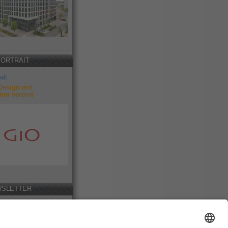
PORTRAIT
ait
Design mit
ion vereint
SLETTER