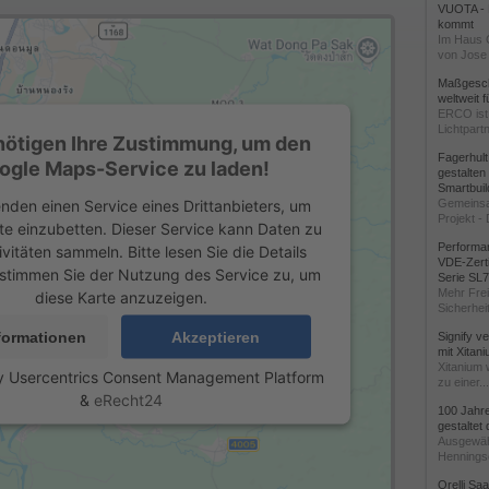
VUOTA - L
kommt
Im Haus 
von Jose 
Maßgeschn
weltweit 
ERCO ist 
Lichtpartn
nötigen Ihre Zustimmung, um den
Fagerhul
ogle Maps-Service zu laden!
gestalten
Smartbuil
nden einen Service eines Drittanbieters, um
Gemeinsa
Projekt - 
te einzubetten. Dieser Service kann Daten zu
Performan
ivitäten sammeln. Bitte lesen Sie die Details
VDE-Zerti
stimmen Sie der Nutzung des Service zu, um
Serie SL
Mehr Frei
diese Karte anzuzeigen.
Sicherheit
formationen
Akzeptieren
Signify v
mit Xitan
Xitanium 
y
Usercentrics Consent Management Platform
zu einer...
&
eRecht24
100 Jahr
gestaltet
Ausgewäh
Henningse
Orelli Sa