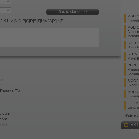
MOLTO 
|
J
|
K
|
L
|
M
|
N
|
O
|
P
|
Q
|
R
|
S
|
T
|
U
|
V
|
W
|
X
|
Y
|
Z
(m/w/d)
MOLTO
Accoun
Industr
SITEC
Vertrie
SCHMI
Projekt
RUCO L
Manager
Sanieru
nd
SIGOR L
Export 
i Resana TV
MOLTO 
(m/w/d)
8
LTS Li
Lightin
vo.com
Weitere 
.com
eller
AKT
BR