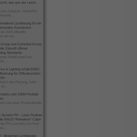
icht, das aus der Leere
Casa Catasüs, entworfen
Antonio...
eiderte Lichtlösung für ein
führendes Kunstevent
ab 2026 offizieller
er der Art...
t Group und Zumtobel Group
 die Zukunft offener
ding-Standards
mes RealEstateCore-
Die...
ce in Lighting erhält ENEC-
fizierung für Officeleuchten-
730+
heit in der Planung, mehr
 im...
erstärkt sein OEM-Portfolio
ium
wird von einer Produktfamilie
e System PH - Louis Poulsen
 die RAUS "Rehwiese" Cabin
lte PH-Leuchten von Poul
n...
al - Modernes Lichtdesign