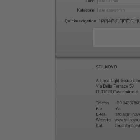
Land
Kategorie
Quicknavigation
1
|
2
|
3
|
A
|
B
|
C
|
D
|
E
|
F
|
G
|
H
|
I
STILNOVO
A Linea Light Group Bra
Via Della Fornace 59
IT 31023 Castelminio d
Telefon
+39 0423786
Fax
n/a
E-Mail
info(at)stilno
Website
www.stilnovo
Kat.
Leuchtenherst