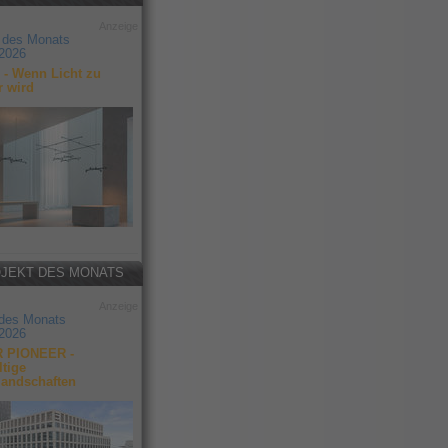
Anzeige
 des Monats
2026
- Wenn Licht zu
r wird
JEKT DES MONATS
Anzeige
 des Monats
2026
 PIONEER -
tige
landschaften