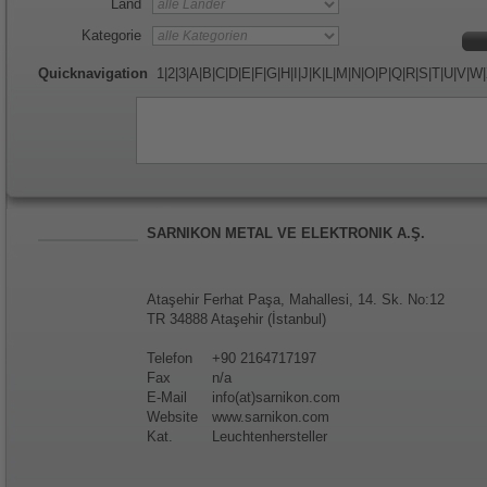
Land
Kategorie
Quicknavigation
1
|
2
|
3
|
A
|
B
|
C
|
D
|
E
|
F
|
G
|
H
|
I
|
J
|
K
|
L
|
M
|
N
|
O
|
P
|
Q
|
R
|
S
|
T
|
U
|
V
|
W
|
SARNIKON METAL VE ELEKTRONIK A.Ş.
Ataşehir Ferhat Paşa, Mahallesi, 14. Sk. No:12
TR 34888 Ataşehir (İstanbul)
Telefon
+90 2164717197
Fax
n/a
E-Mail
info(at)sarnikon.com
Website
www.sarnikon.com
Kat.
Leuchtenhersteller