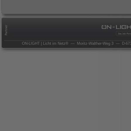
ON-LIGHT | Licht im Netz®
— Moritz-Walther-Weg 3
— D-673