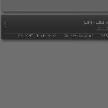
ON-LIGHT | Licht im Netz®
— Moritz-Walther-Weg 3
— D-673