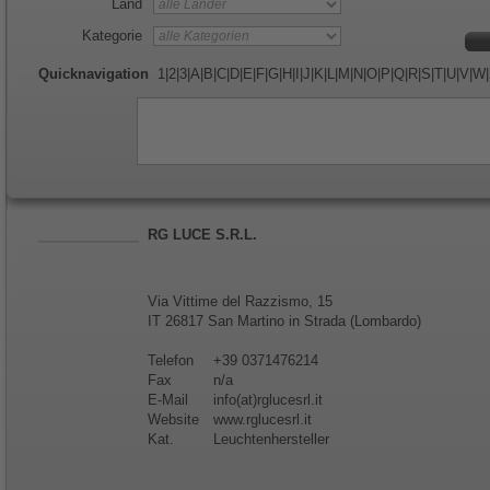
Land
Kategorie
Quicknavigation
1
|
2
|
3
|
A
|
B
|
C
|
D
|
E
|
F
|
G
|
H
|
I
|
J
|
K
|
L
|
M
|
N
|
O
|
P
|
Q
|
R
|
S
|
T
|
U
|
V
|
W
|
RG LUCE S.R.L.
Via Vittime del Razzismo, 15
IT 26817 San Martino in Strada (Lombardo)
Telefon
+39 0371476214
Fax
n/a
E-Mail
info(at)rglucesrl.it
Website
www.rglucesrl.it
Kat.
Leuchtenhersteller