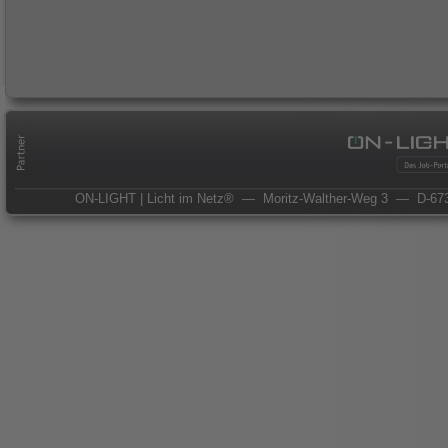
ON-LIGHT | Licht im Netz®
— Moritz-Walther-Weg 3
— D-673