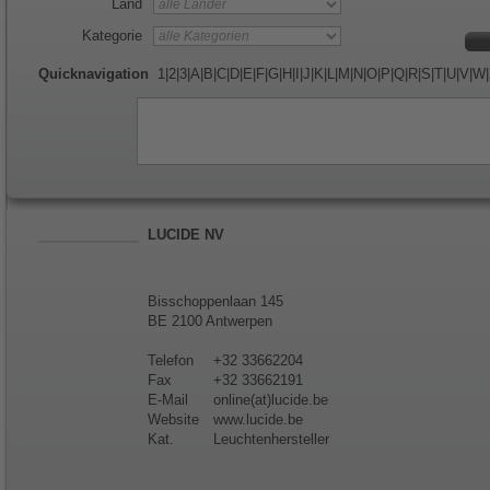
Land
Kategorie
Quicknavigation
1
|
2
|
3
|
A
|
B
|
C
|
D
|
E
|
F
|
G
|
H
|
I
|
J
|
K
|
L
|
M
|
N
|
O
|
P
|
Q
|
R
|
S
|
T
|
U
|
V
|
W
|
LUCIDE NV
Bisschoppenlaan 145
BE 2100 Antwerpen
Telefon
+32 33662204
Fax
+32 33662191
E-Mail
online(at)lucide.be
Website
www.lucide.be
Kat.
Leuchtenhersteller