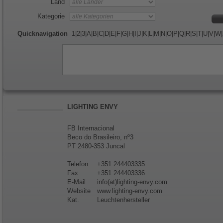
Land
Kategorie
Quicknavigation
1
|
2
|
3
|
A
|
B
|
C
|
D
|
E
|
F
|
G
|
H
|
I
|
J
|
K
|
L
|
M
|
N
|
O
|
P
|
Q
|
R
|
S
|
T
|
U
|
V
|
W
|
LIGHTING ENVY
FB Internacional
Beco do Brasileiro, nº3
PT 2480-353 Juncal
Telefon
+351 244403335
Fax
+351 244403336
E-Mail
info(at)lighting-envy.com
Website
www.lighting-envy.com
Kat.
Leuchtenhersteller