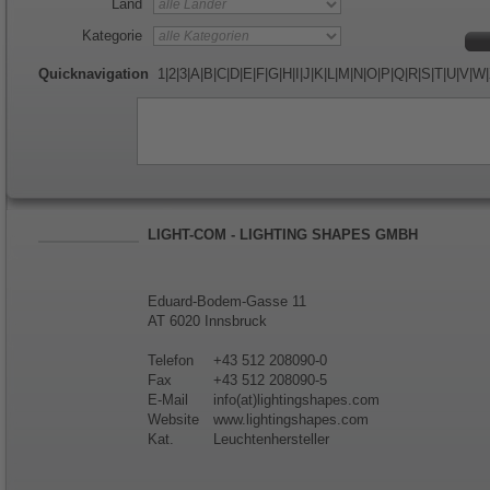
Land
Kategorie
Quicknavigation
1
|
2
|
3
|
A
|
B
|
C
|
D
|
E
|
F
|
G
|
H
|
I
|
J
|
K
|
L
|
M
|
N
|
O
|
P
|
Q
|
R
|
S
|
T
|
U
|
V
|
W
|
LIGHT-COM - LIGHTING SHAPES GMBH
Eduard-Bodem-Gasse 11
AT 6020 Innsbruck
Telefon
+43 512 208090-0
Fax
+43 512 208090-5
E-Mail
info(at)lightingshapes.com
Website
www.lightingshapes.com
Kat.
Leuchtenhersteller