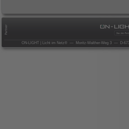
ON-LIGHT | Licht im Netz®
— Moritz-Walther-Weg 3
— D-673