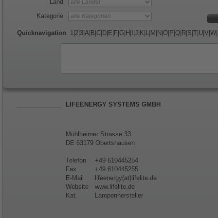
Land
Kategorie
Quicknavigation
1
|
2
|
3
|
A
|
B
|
C
|
D
|
E
|
F
|
G
|
H
|
I
|
J
|
K
|
L
|
M
|
N
|
O
|
P
|
Q
|
R
|
S
|
T
|
U
|
V
|
W
|
LIFEENERGY SYSTEMS GMBH
Mühlheimer Strasse 33
DE 63179 Obertshausen
Telefon
+49 610445254
Fax
+49 610445255
E-Mail
lifeenergy(at)lifelite.de
Website
www.lifelite.de
Kat.
Lampenhersteller