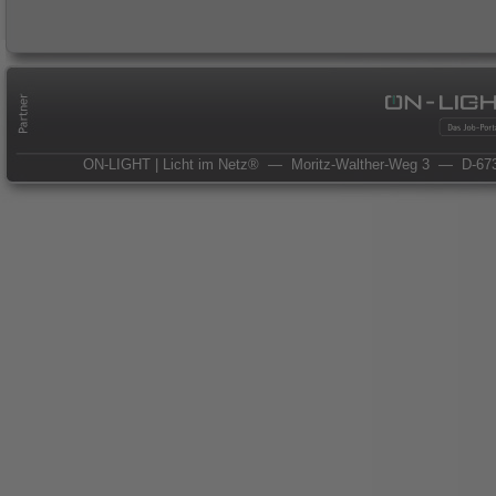
ON-LIGHT | Licht im Netz®
— Moritz-Walther-Weg 3
— D-673