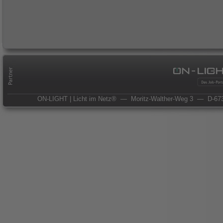
ON-LIGHT | Licht im Netz®
— Moritz-Walther-Weg 3
— D-673