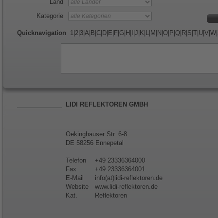
Land
Kategorie
Quicknavigation
1
|
2
|
3
|
A
|
B
|
C
|
D
|
E
|
F
|
G
|
H
|
I
|
J
|
K
|
L
|
M
|
N
|
O
|
P
|
Q
|
R
|
S
|
T
|
U
|
V
|
W
|
LIDI REFLEKTOREN GMBH
Oekinghauser Str. 6-8
DE 58256 Ennepetal
Telefon
+49 23336364000
Fax
+49 23336364001
E-Mail
info(at)lidi-reflektoren.de
Website
www.lidi-reflektoren.de
Kat.
Reflektoren