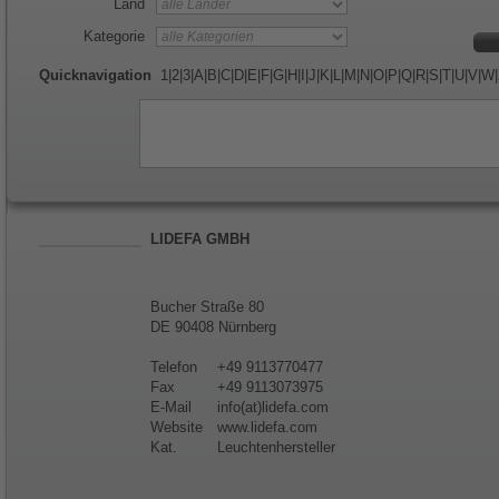
Land
Kategorie
Quicknavigation
1
|
2
|
3
|
A
|
B
|
C
|
D
|
E
|
F
|
G
|
H
|
I
|
J
|
K
|
L
|
M
|
N
|
O
|
P
|
Q
|
R
|
S
|
T
|
U
|
V
|
W
|
LIDEFA GMBH
Bucher Straße 80
DE 90408 Nürnberg
Telefon
+49 9113770477
Fax
+49 9113073975
E-Mail
info(at)lidefa.com
Website
www.lidefa.com
Kat.
Leuchtenhersteller