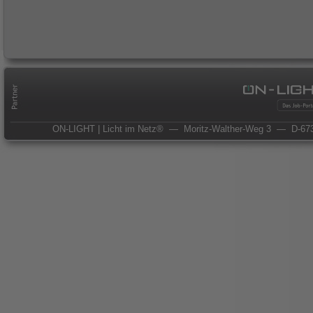
ON-LIGHT | Licht im Netz®
— Moritz-Walther-Weg 3
— D-673