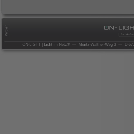
ON-LIGHT | Licht im Netz®
— Moritz-Walther-Weg 3
— D-673