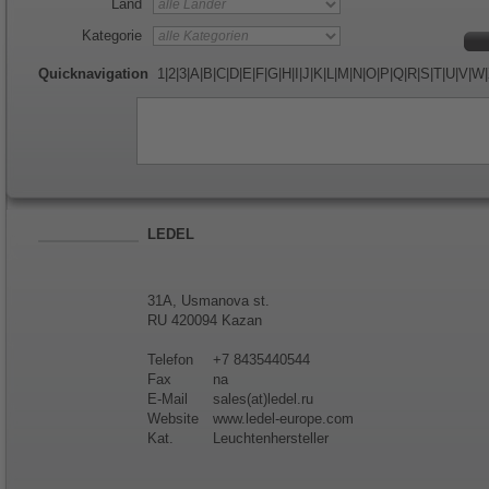
Land
Kategorie
Quicknavigation
1
|
2
|
3
|
A
|
B
|
C
|
D
|
E
|
F
|
G
|
H
|
I
|
J
|
K
|
L
|
M
|
N
|
O
|
P
|
Q
|
R
|
S
|
T
|
U
|
V
|
W
|
LEDEL
31A, Usmanova st.
RU 420094 Kazan
Telefon
+7 8435440544
Fax
na
E-Mail
sales(at)ledel.ru
Website
www.ledel-europe.com
Kat.
Leuchtenhersteller