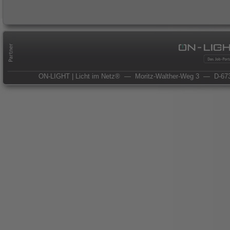
ON-LIGHT | Licht im Netz®
— Moritz-Walther-Weg 3
— D-673