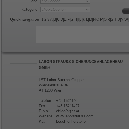
Land
Kategorie
Quicknavigation
1
|
2
|
3
|
A
|
B
|
C
|
D
|
E
|
F
|
G
|
H
|
I
|
J
|
K
|
L
|
M
|
N
|
O
|
P
|
Q
|
R
|
S
|
T
|
U
|
V
|
W
|
LABOR STRAUSS SICHERUNGSANLAGENBAU
GMBH
LST Labor Strauss Gruppe
Wiegelestraße 36
AT 1230 Wien
Telefon
+43 1521140
Fax
+43 15211427
E-Mail
office(at)lst.at
Website
www.laborstrauss.com
Kat.
Leuchtenhersteller