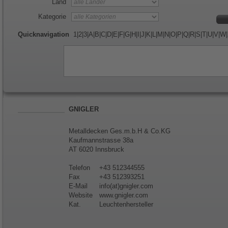
Land
Kategorie
Quicknavigation
1
|
2
|
3
|
A
|
B
|
C
|
D
|
E
|
F
|
G
|
H
|
I
|
J
|
K
|
L
|
M
|
N
|
O
|
P
|
Q
|
R
|
S
|
T
|
U
|
V
|
W
|
GNIGLER
Metalldecken Ges.m.b.H & Co.KG
Kaufmannstrasse 38a
AT 6020 Innsbruck
Telefon
+43 512344555
Fax
+43 512393251
E-Mail
info(at)gnigler.com
Website
www.gnigler.com
Kat.
Leuchtenhersteller