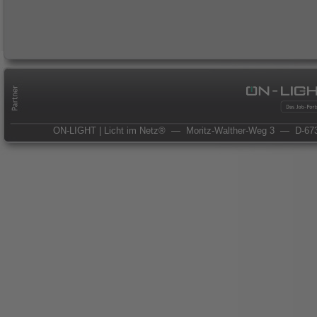
ON-LIGHT | Licht im Netz®
— Moritz-Walther-Weg 3
— D-673