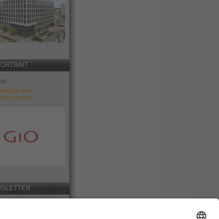
PORTRAIT
ait
Design mit
ion vereint
SLETTER