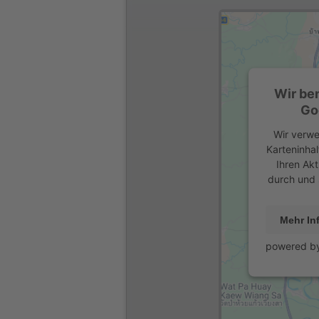
Wir be
Go
Wir verwe
Karteninhal
Ihren Akt
durch und 
Mehr In
powered b