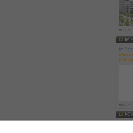
mehr >>
IM 
Im Portr
Klares 
Innovat
mehr >>
NEW