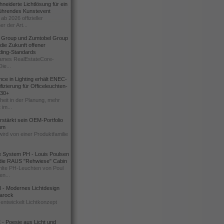
eiderte Lichtlösung für ein
führendes Kunstevent
ab 2026 offizieller
er der Art...
t Group und Zumtobel Group
 die Zukunft offener
ding-Standards
mes RealEstateCore-
Die...
ce in Lighting erhält ENEC-
fizierung für Officeleuchten-
730+
heit in der Planung, mehr
 im...
erstärkt sein OEM-Portfolio
ium
wird von einer Produktfamilie
e System PH - Louis Poulsen
 die RAUS "Rehwiese" Cabin
lte PH-Leuchten von Poul
n...
al - Modernes Lichtdesign
 Barock
entwickelt Lichtkonzept
- Poesie aus Licht und