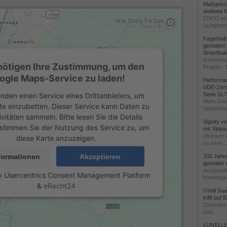
Maßgeschn
weltweit 
ERCO ist 
Lichtpartn
Fagerhul
gestalten
Smartbuil
Gemeinsa
nötigen Ihre Zustimmung, um den
Projekt - 
ogle Maps-Service zu laden!
Performan
VDE-Zerti
nden einen Service eines Drittanbieters, um
Serie SL
Mehr Frei
te einzubetten. Dieser Service kann Daten zu
Sicherheit
ivitäten sammeln. Bitte lesen Sie die Details
Signify v
stimmen Sie der Nutzung des Service zu, um
mit Xitan
Xitanium 
diese Karte anzuzeigen.
zu einer...
formationen
Akzeptieren
100 Jahr
gestaltet
Ausgewäh
y
Usercentrics Consent Management Platform
Henningse
&
eRecht24
Orelli Sa
trifft auf
Zumtobel 
und...
LUNELLE 