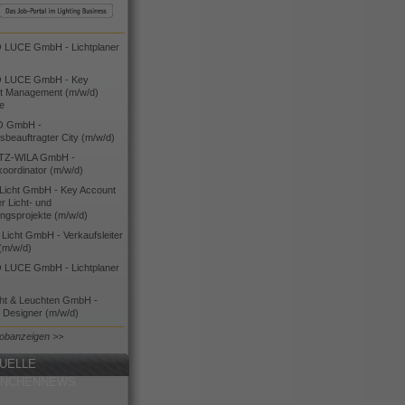
LUCE GmbH - Lichtplaner
 LUCE GmbH - Key
t Management (m/w/d)
ie
O GmbH -
bsbeauftragter City (m/w/d)
TZ-WILA GmbH -
koordinator (m/w/d)
icht GmbH - Key Account
 Licht- und
ngsprojekte (m/w/d)
icht GmbH - Verkaufsleiter
(m/w/d)
LUCE GmbH - Lichtplaner
cht & Leuchten GmbH -
g Designer (m/w/d)
Jobanzeigen >>
UELLE
ANCHENNEWS