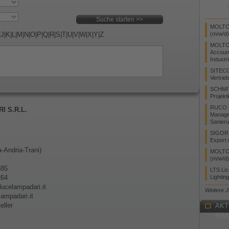
MOLTO 
|
J
|
K
|
L
|
M
|
N
|
O
|
P
|
Q
|
R
|
S
|
T
|
U
|
V
|
W
|
X
|
Y
|
Z
(m/w/d)
MOLTO
Accoun
Industr
SITEC
Vertrie
SCHMI
Projekt
RUCO L
 S.R.L.
Manager
Sanieru
SIGOR L
Export 
a-Andria-Trani)
MOLTO 
(m/w/d)
385
LTS Li
5264
Lightin
lucelampadari.it
Weitere 
ampadari.it
eller
AKT
BR