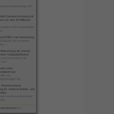
urbeleuchtung bewegt sich
ärkt Standort Arnsberg mit
onen von über 80 Millionen
nvestiert in den kommenden
n...
d EPBD in der Anwendung
e Gebäude mit vernetzter
ng -...
 Beleuchtung als smarter
 mehr Gebäudeeffizienz
 und Infrastruktur die
n von...
itet seine
tätigkeit aus
eller von
ngslösungen für...
 Raumorientierte
ng für moderne Arbeits- und
elten
euen Leuchte vedara bietet
ine...
Branchennews >>