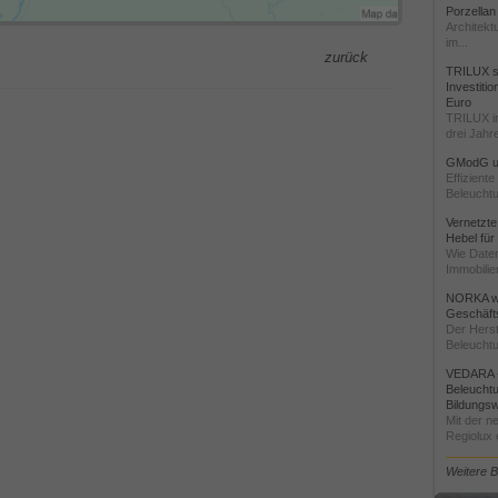
Porzellan
Architekt
im...
zurück
TRILUX st
Investiti
Euro
TRILUX i
drei Jahre
GModG un
Effizient
Beleuchtu
Vernetzte
Hebel für
Wie Daten
Immobilie
NORKA we
Geschäfts
Der Herst
Beleuchtu
VEDARA -
Beleuchtu
Bildungsw
Mit der n
Regiolux e
Weitere 