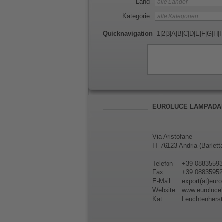
Land
Kategorie
Quicknavigation
1
|
2
|
3
|
A
|
B
|
C
|
D
|
E
|
F
|
G
|
H
|
I
EUROLUCE LAMPADARI
Via Aristofane
IT 76123 Andria (Barlett
Telefon
+39 0883559
Fax
+39 088359
E-Mail
export(at)euro
Website
www.eurolucel
Kat.
Leuchtenherst