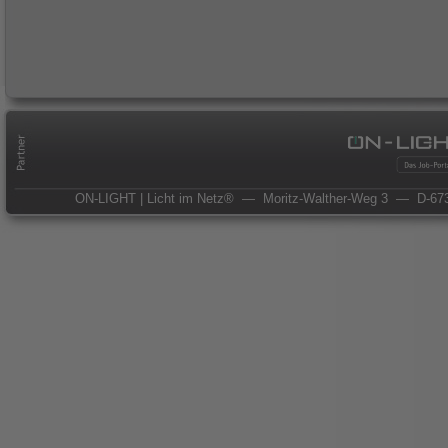
ON-LIGHT | Licht im Netz®
— Moritz-Walther-Weg 3
— D-673