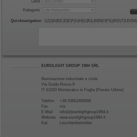
Land
Kategorie
Quicknavigation
1
|
2
|
3
|
A
|
B
|
C
|
D
|
E
|
F
|
G
|
H
|
I
|
J
|
K
|
L
|
M
|
N
|
O
|
P
|
Q
|
R
|
S
|
T
|
U
|
V
|
W
|
EUROLIGHT GROUP 1984 SRL
Illuminazione industriale e civile
Via Guido Rossa 8
IT 61020 Montecalvo in Foglia (Pesaro Urbino)
Telefon
+39 03662488906
Fax
n/a
E-Mail
info(at)eurolightgroup1984.it
Website
www.eurolightgroup1984.it
Kat.
Leuchtenhersteller