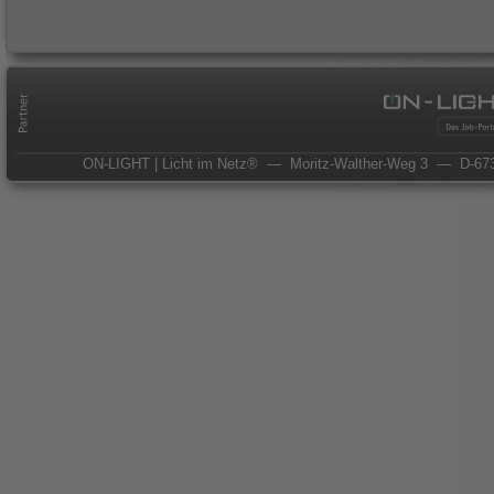
ON-LIGHT | Licht im Netz®
— Moritz-Walther-Weg 3
— D-673