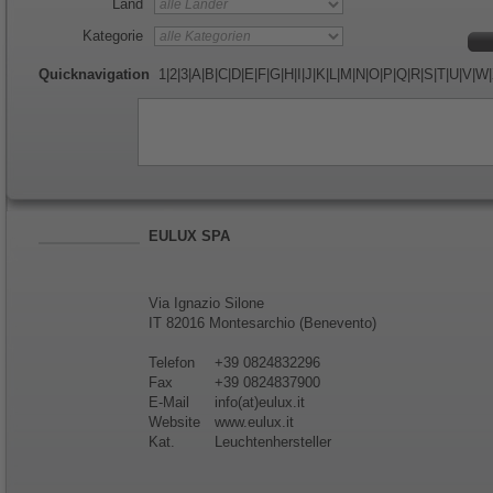
Land
Kategorie
Quicknavigation
1
|
2
|
3
|
A
|
B
|
C
|
D
|
E
|
F
|
G
|
H
|
I
|
J
|
K
|
L
|
M
|
N
|
O
|
P
|
Q
|
R
|
S
|
T
|
U
|
V
|
W
|
EULUX SPA
Via Ignazio Silone
IT 82016 Montesarchio (Benevento)
Telefon
+39 0824832296
Fax
+39 0824837900
E-Mail
info(at)eulux.it
Website
www.eulux.it
Kat.
Leuchtenhersteller