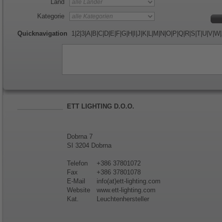
Land
Kategorie
Quicknavigation
1
|
2
|
3
|
A
|
B
|
C
|
D
|
E
|
F
|
G
|
H
|
I
|
J
|
K
|
L
|
M
|
N
|
O
|
P
|
Q
|
R
|
S
|
T
|
U
|
V
|
W
|
ETT LIGHTING D.O.O.
Dobrna 7
SI 3204 Dobrna
Telefon
+386 37801072
Fax
+386 37801078
E-Mail
info(at)ett-lighting.com
Website
www.ett-lighting.com
Kat.
Leuchtenhersteller