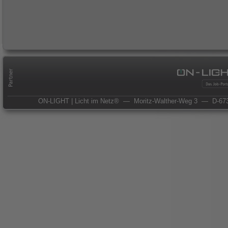
ON-LIGHT | Licht im Netz®
— Moritz-Walther-Weg 3
— D-673