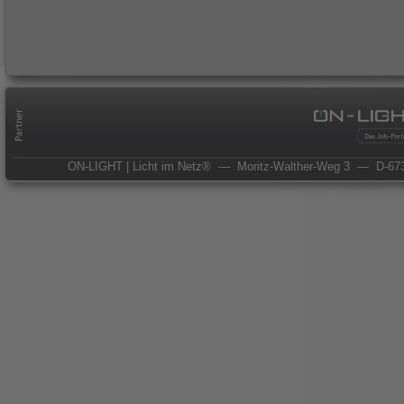
ON-LIGHT | Licht im Netz®
— Moritz-Walther-Weg 3
— D-673