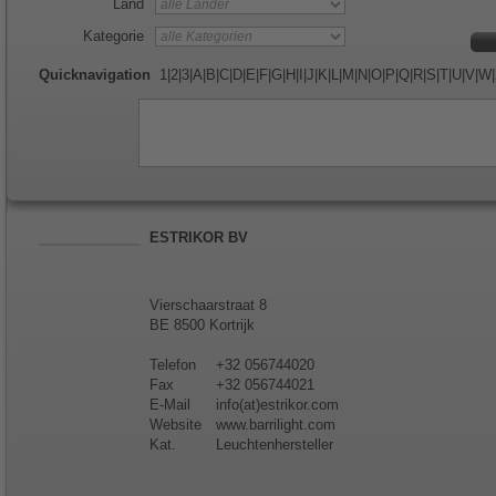
Land
Kategorie
Quicknavigation
1
|
2
|
3
|
A
|
B
|
C
|
D
|
E
|
F
|
G
|
H
|
I
|
J
|
K
|
L
|
M
|
N
|
O
|
P
|
Q
|
R
|
S
|
T
|
U
|
V
|
W
|
ESTRIKOR BV
Vierschaarstraat 8
BE 8500 Kortrijk
Telefon
+32 056744020
Fax
+32 056744021
E-Mail
info(at)estrikor.com
Website
www.barrilight.com
Kat.
Leuchtenhersteller