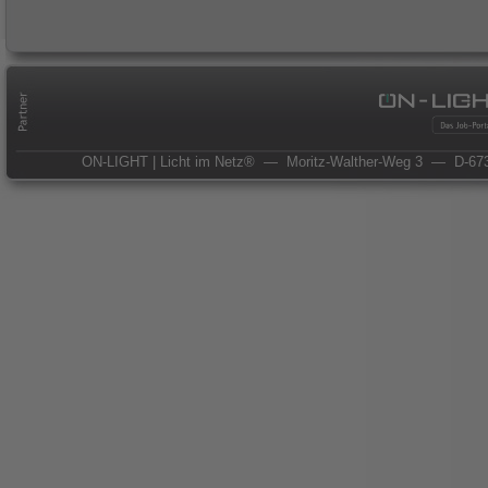
ON-LIGHT | Licht im Netz®
— Moritz-Walther-Weg 3
— D-673