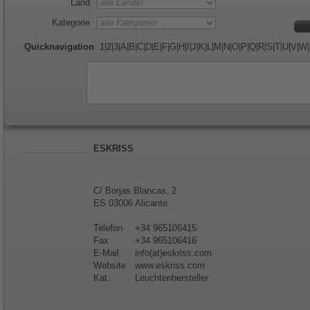
Land
Kategorie
Quicknavigation
1
|
2
|
3
|
A
|
B
|
C
|
D
|
E
|
F
|
G
|
H
|
I
|
J
|
K
|
L
|
M
|
N
|
O
|
P
|
Q
|
R
|
S
|
T
|
U
|
V
|
W
|
ESKRISS
C/ Borjas Blancas, 2
ES 03006 Alicante
Telefon
+34 965106415
Fax
+34 965106416
E-Mail
info(at)eskriss.com
Website
www.eskriss.com
Kat.
Leuchtenhersteller