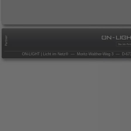
ON-LIGHT | Licht im Netz®
— Moritz-Walther-Weg 3
— D-673