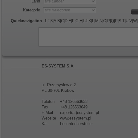
Land
Kategorie
Quicknavigation
1
|
2
|
3
|
A
|
B
|
C
|
D
|
E
|
F
|
G
|
H
|
I
|
J
|
K
|
L
|
M
|
N
|
O
|
P
|
Q
|
R
|
S
|
T
|
U
|
V
|
W
|
ES-SYSTEM S.A.
ul. Przemyslow a 2
PL 30-701 Kraków
Telefon
+48 126563633
Fax
+48 126563649
E-Mail
export(at)essystem.pl
Website
www.essystem.pl
Kat.
Leuchtenhersteller