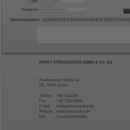
Land
Kategorie
Quicknavigation
1
|
2
|
3
|
A
|
B
|
C
|
D
|
E
|
F
|
G
|
H
|
I
|
J
|
K
|
L
|
M
|
N
|
O
|
P
|
Q
|
R
|
S
|
T
|
U
|
V
|
W
|
ERNST STRASSACKER GMBH & CO. KG
Staufenecker Straße 19
DE 73079 Süßen
Telefon
+49 7162160
Fax
+49 716216355
E-Mail
mail(at)strassacker.de
Website
www.strassacker.de
Kat.
Leuchtenhersteller