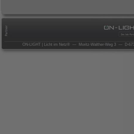
ON-LIGHT | Licht im Netz®
— Moritz-Walther-Weg 3
— D-673