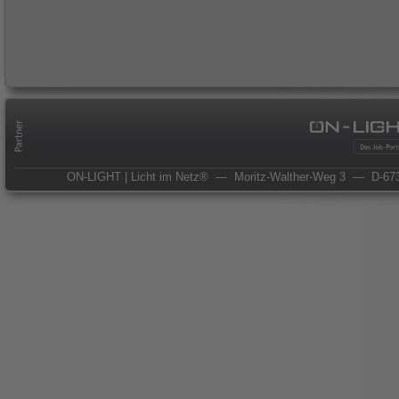
ON-LIGHT | Licht im Netz®
— Moritz-Walther-Weg 3
— D-673