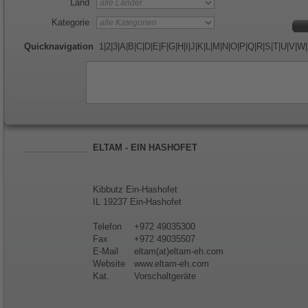
Land
Kategorie
Quicknavigation
1
|
2
|
3
|
A
|
B
|
C
|
D
|
E
|
F
|
G
|
H
|
I
|
J
|
K
|
L
|
M
|
N
|
O
|
P
|
Q
|
R
|
S
|
T
|
U
|
V
|
W
|
ELTAM - EIN HASHOFET
Kibbutz Ein-Hashofet
IL 19237 Ein-Hashofet
Telefon
+972 49035300
Fax
+972 49035507
E-Mail
eltam(at)eltam-eh.com
Website
www.eltam-eh.com
Kat.
Vorschaltgeräte