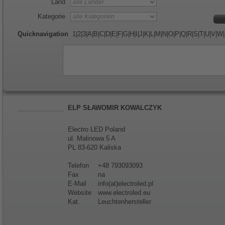
Land
Kategorie
Quicknavigation
1
|
2
|
3
|
A
|
B
|
C
|
D
|
E
|
F
|
G
|
H
|
I
|
J
|
K
|
L
|
M
|
N
|
O
|
P
|
Q
|
R
|
S
|
T
|
U
|
V
|
W
|
ELP SŁAWOMIR KOWALCZYK
Electro LED Poland
ul. Malinowa 5 A
PL 83-620 Kaliska
Telefon
+48 793093093
Fax
na
E-Mail
info(at)electroled.pl
Website
www.electroled.eu
Kat.
Leuchtenhersteller