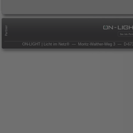
ON-LIGHT | Licht im Netz®
— Moritz-Walther-Weg 3
— D-673