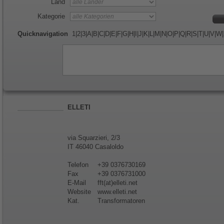
Land
Kategorie
Quicknavigation
1
|
2
|
3
|
A
|
B
|
C
|
D
|
E
|
F
|
G
|
H
|
I
|
J
|
K
|
L
|
M
|
N
|
O
|
P
|
Q
|
R
|
S
|
T
|
U
|
V
|
W
|
ELLETI
via Squarzieri, 2/3
IT 46040 Casaloldo
Telefon
+39 0376730169
Fax
+39 0376731000
E-Mail
fft(at)elleti.net
Website
www.elleti.net
Kat.
Transformatoren