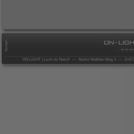
ON-LIGHT | Licht im Netz®
— Moritz-Walther-Weg 3
— D-673